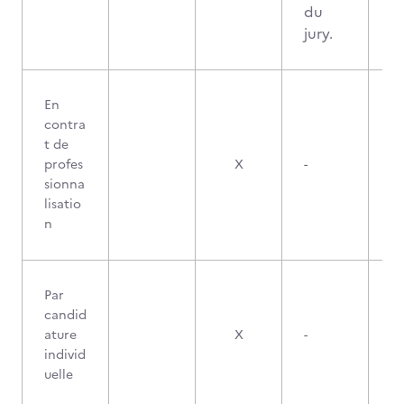
du
jury.
En
contra
t de
profes
X
-
sionna
lisatio
n
Par
candid
ature
X
-
individ
uelle