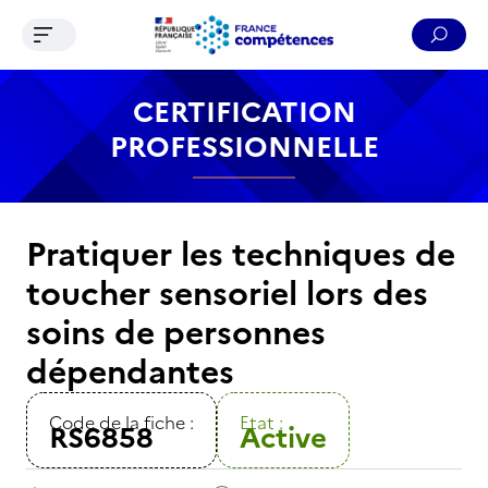
Ouvrir le menu de navigation
Reche
Contenu
Recherche
Menu
Pied de page
CERTIFICATION
PROFESSIONNELLE
Pratiquer les techniques de
toucher sensoriel lors des
soins de personnes
dépendantes
Code de la fiche :
Etat :
RS6858
Active