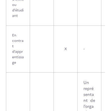
ou
d’étudi
ant
En
contra
t
X
-
d’appr
entissa
ge
Un
repré
senta
nt de
l’orga