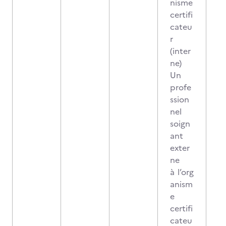
nisme
certifi
cateu
r
(inter
ne)
Un
profe
ssion
nel
soign
ant
exter
ne
à l’org
anism
e
certifi
cateu