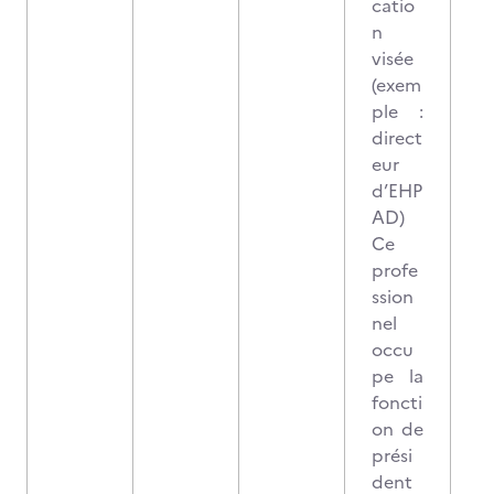
catio
n
visée
(exem
ple :
direct
eur
d’EHP
AD)
Ce
profe
ssion
nel
occu
pe la
foncti
on de
prési
dent