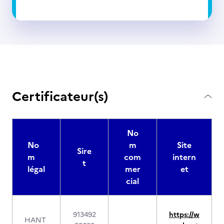
Certificateur(s)
No
No
m
Site
Sire
m
com
intern
t
légal
mer
et
cial
913492
https://w
HANT