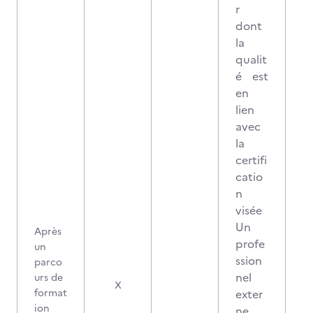
r
dont
la
qualit
é est
en
lien
avec
la
certifi
catio
n
visée
Un
Après
profe
un
ssion
parco
nel
urs de
0
X
format
exter
ion
ne