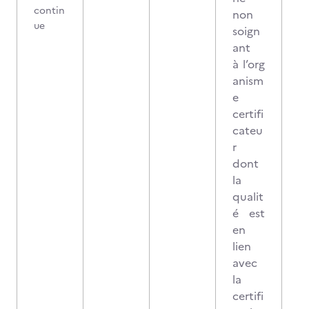
contin
non
ue
soign
ant
à l’org
anism
e
certifi
cateu
r
dont
la
qualit
é est
en
lien
avec
la
certifi