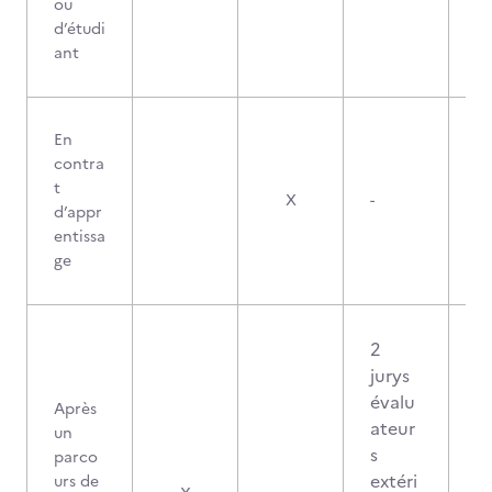
ou
d’étudi
ant
En
contra
t
X
-
d’appr
entissa
ge
2
jurys
évalu
Après
ateur
un
s
parco
extéri
urs de
1