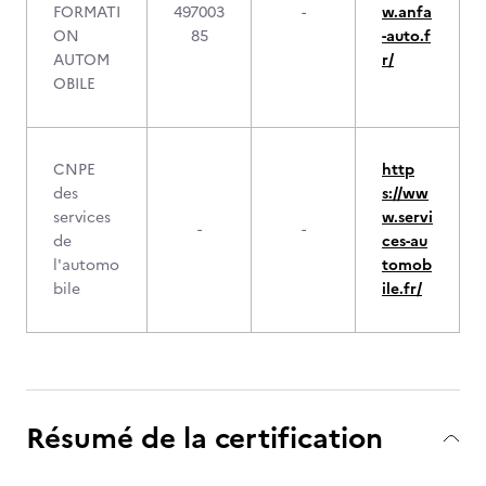
FORMATI
497003
-
w.anfa
ON
85
-auto.f
AUTOM
r/
OBILE
CNPE
http
des
s://ww
services
w.servi
-
-
de
ces-au
l'automo
tomob
bile
ile.fr/
Résumé de la certification