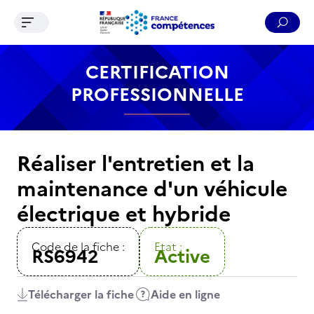
Ouvrir le menu de navigation
Reche
Contenu
Recherche
Menu
Pied de page
CERTIFICATION
PROFESSIONNELLE
Réaliser l'entretien et la
maintenance d'un véhicule
électrique et hybride
Code de la fiche :
Etat :
RS6942
Active
Télécharger la fiche
Aide en ligne