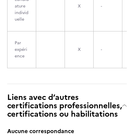
ature
X
-
individ
uelle
Par
expéri
X
-
ence
Liens avec d’autres
certifications professionnelles,
certifications ou habilitations
Aucune correspondance