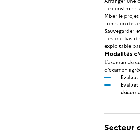
Arranger une œ
de construire l
Mixer le projet
cohésion des é
Sauvegarder et
des médias de
exploitable par
Modalités d'
L’examen de cer
d’examen agrée
Evaluat
Evaluati
décompo
Secteur d