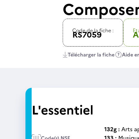
Composer 
Code de la fiche :
Eta
RS7059
A
Télécharger la fiche
Aide en
L'essentiel
132g :
Arts a
133 :
Musique
Code(s) NSF