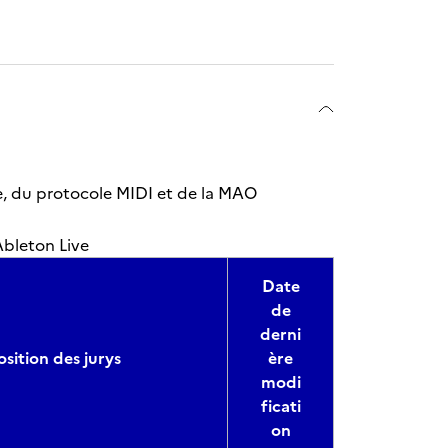
ue, du protocole MIDI et de la MAO
Ableton Live
Date
de
derni
ition des jurys
ère
modi
ficati
on