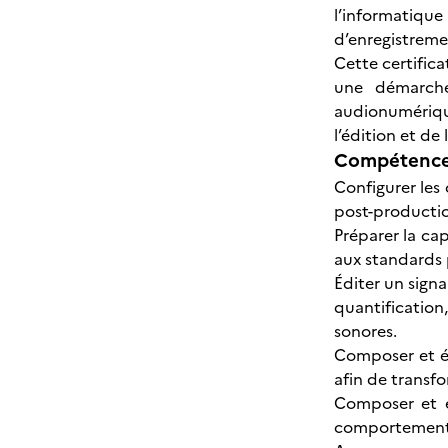
l’informatiqu
d’enregistreme
Cette certific
une démarche
audionumériqu
l’édition et d
Compétences
Configurer les
post-productio
Préparer la cap
aux standards 
Éditer un sign
quantification
sonores.
Composer et édi
afin de transf
Composer et é
comportement d