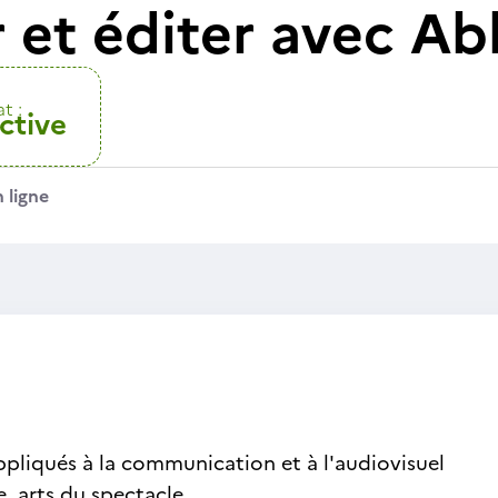
et éditer avec Abl
t :
ctive
 ligne
ppliqués à la communication et à l'audiovisuel
, arts du spectacle