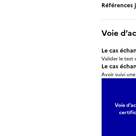
Références j
Voie d’a
Le cas échan
Valider le tes
Le cas échant
Avoir suivi un
Voie d’ac
certifi