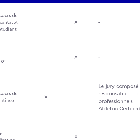
cours de
us statut
X
-
étudiant
X
-
age
Le jury composé 
responsable
cours de
X
ontinue
professionnels
Ableton Certified
e
X
-