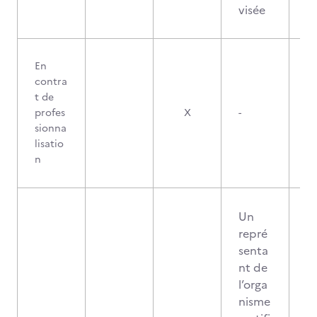
visée
En
contra
t de
profes
X
-
sionna
lisatio
n
Un
repré
senta
nt de
l’orga
nisme