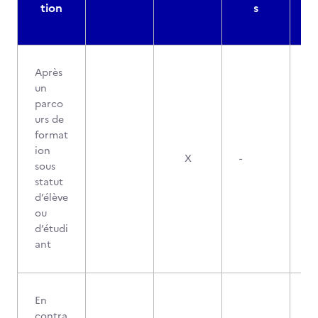
tion
s
Après
un
parco
urs de
format
ion
X
-
sous
statut
d’élève
ou
d’étudi
ant
En
contra