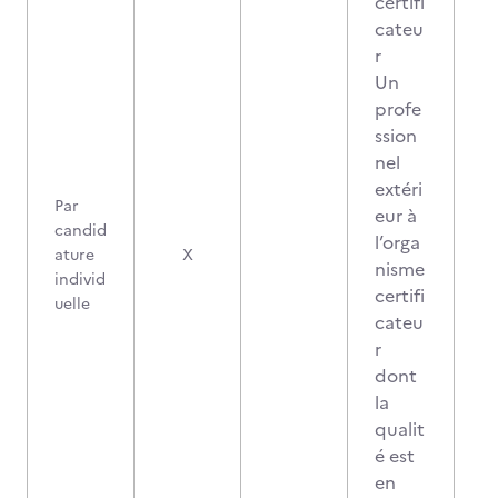
certifi
cateu
r
Un
profe
ssion
nel
extéri
Par
eur à
candid
l’orga
0
ature
X
nisme
individ
certifi
uelle
cateu
r
dont
la
qualit
é est
en