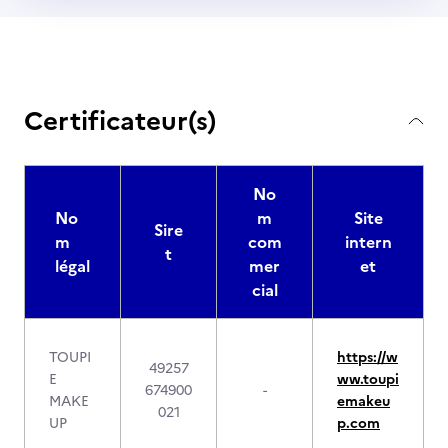
Certificateur(s)
No
No
m
Site
Sire
m
com
intern
t
légal
mer
et
cial
TOUPI
https://w
49257
E
ww.toupi
674900
-
MAKE
emakeu
021
UP
p.com