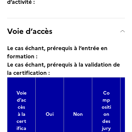
d’activité :
Voie d’accès
Le cas échant, prérequis à l’entrée en
formation :
Le cas échant, prérequis à la validation de
la certification :
Voie
Co
d’ac
mp
cès
ositi
à la
Oui
Non
on
cert
des
ifica
jury
d