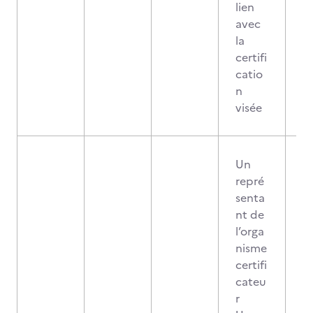
lien
avec
la
certifi
catio
n
visée
Un
repré
senta
nt de
l’orga
nisme
certifi
cateu
r