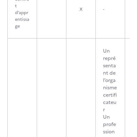
t
X
-
d’appr
entissa
ge
Un
repré
senta
nt de
l’orga
nisme
certifi
cateu
r
Un
profe
ssion