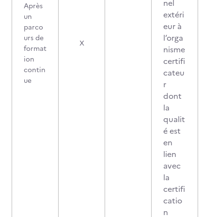
nel
Après
extéri
un
eur à
parco
l’orga
urs de
0
X
format
nisme
ion
certifi
contin
cateu
ue
r
dont
la
qualit
é est
en
lien
avec
la
certifi
catio
n