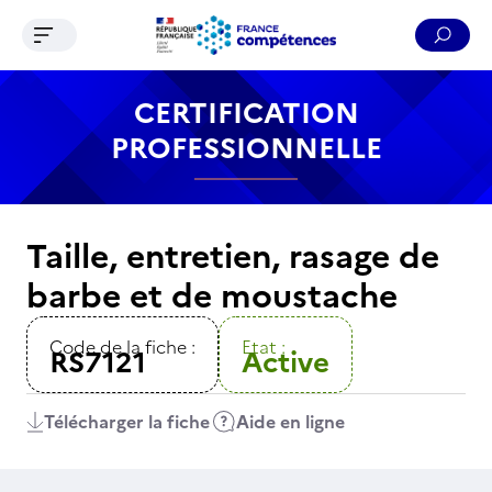
Ouvrir le menu de navigation
Reche
Contenu
Recherche
Menu
Pied de page
CERTIFICATION
PROFESSIONNELLE
Taille, entretien, rasage de
barbe et de moustache
Code de la fiche :
Etat :
RS7121
Active
Télécharger la fiche
Aide en ligne