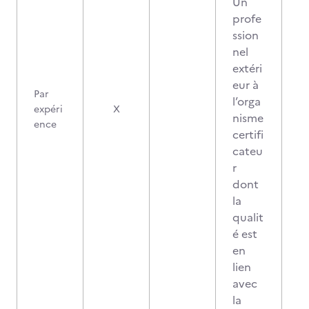
Un
profe
ssion
nel
extéri
eur à
Par
l’orga
0
expéri
X
nisme
ence
certifi
cateu
r
dont
la
qualit
é est
en
lien
avec
la