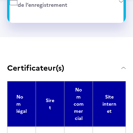
de l’enregistrement
Certificateur(s)
No
No
m
Site
Sire
m
com
intern
t
légal
mer
et
cial