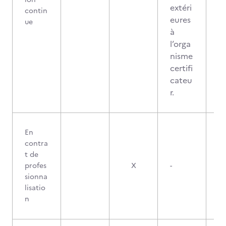
extéri
contin
eures
ue
à
l’orga
nisme
certifi
cateu
r.
En
contra
t de
profes
X
-
sionna
lisatio
n