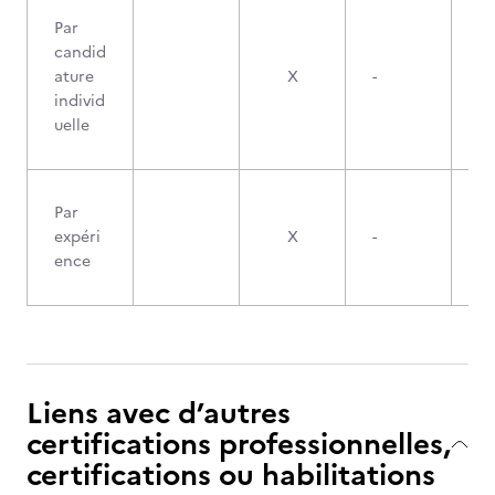
Par
candid
ature
X
-
individ
uelle
Par
expéri
X
-
ence
Liens avec d’autres
certifications professionnelles,
certifications ou habilitations