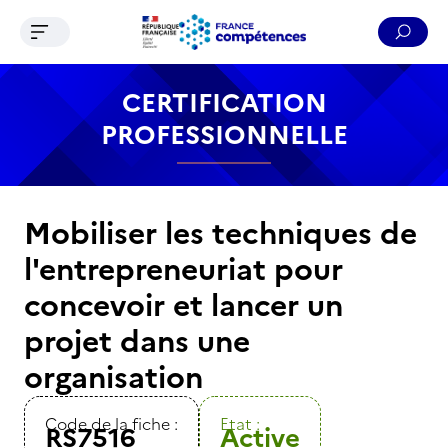
Ouvrir le menu de navigation
Reche
Contenu
Recherche
Menu
Pied de page
CERTIFICATION
PROFESSIONNELLE
Mobiliser les techniques de
l'entrepreneuriat pour
concevoir et lancer un
projet dans une
organisation
Code de la fiche :
Etat :
RS7516
Active