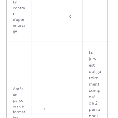
En
contra
t
X
-
d’appr
entissa
ge
Le
jury
est
obliga
toire
ment
Après
comp
un
osé
parco
de 2
urs de
perso
X
format
nnes
ion