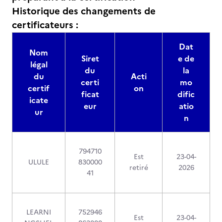
Historique des changements de
certificateurs :
Dat
Nom
Siret
e de
légal
du
la
du
Acti
certi
mo
certif
on
ficat
dific
icate
eur
atio
ur
n
794710
Est
23-04-
ULULE
830000
retiré
2026
41
LEARNI
752946
Est
23-04-