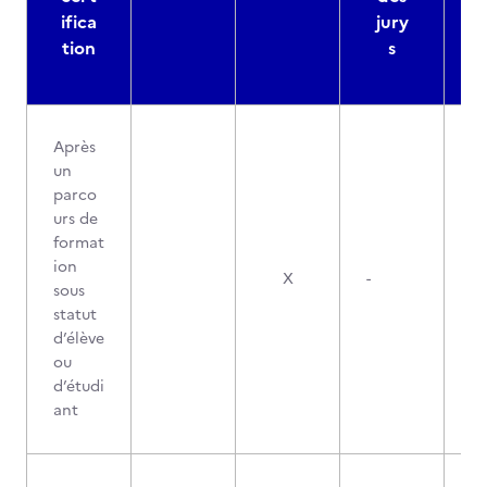
ifica
jury
d
tion
s
Après
un
parco
urs de
format
ion
X
-
sous
statut
d’élève
ou
d’étudi
ant