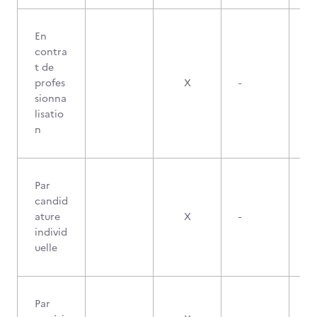
En
contra
t de
profes
X
-
sionna
lisatio
n
Par
candid
ature
X
-
individ
uelle
Par