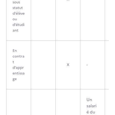
sous
statut
d’élève
ou
d’étudi
ant
En
contra
t
X
-
d’appr
entissa
ge
Un
salari
é du