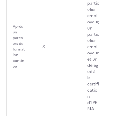
partic
ulier
empl
oyeur,
Après
un
un
partic
parco
ulier
urs de
empl
X
format
oyeur
ion
et un
contin
délég
ue
ué à
la
certifi
catio
n
d’IPE
RIA