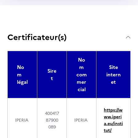
Certificateur(s)
No
No
m
Site
Sire
m
com
intern
t
légal
mer
et
cial
https://w
400417
ww.iperi
IPERIA
87900
IPERIA
a.eu/insti
089
tut/