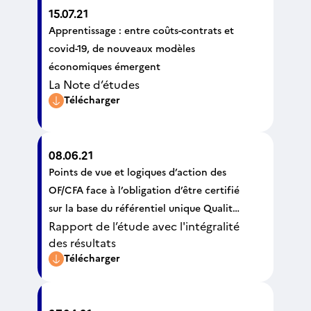
15.07.21
Apprentissage : entre coûts-contrats et
covid-19, de nouveaux modèles
économiques émergent
La Note d’études
Télécharger
08.06.21
Points de vue et logiques d’action des
OF/CFA face à l’obligation d’être certifié
sur la base du référentiel unique Qualité
Rapport de l’étude avec l'intégralité
pour être éligible aux fonds publics et
des résultats
mutualisés
Télécharger