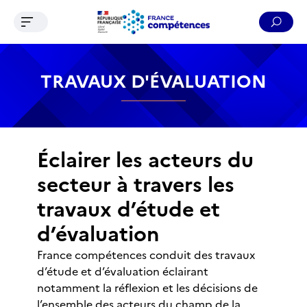
Ouvrir le menu de navigation
Reche
Contenu
Recherche
Menu
Pied de page
TRAVAUX D'ÉVALUATION
Éclairer les acteurs du
secteur à travers les
travaux d’étude et
d’évaluation
France compétences conduit des travaux
d’étude et d’évaluation éclairant
notamment la réflexion et les décisions de
l’ensemble des acteurs du champ de la