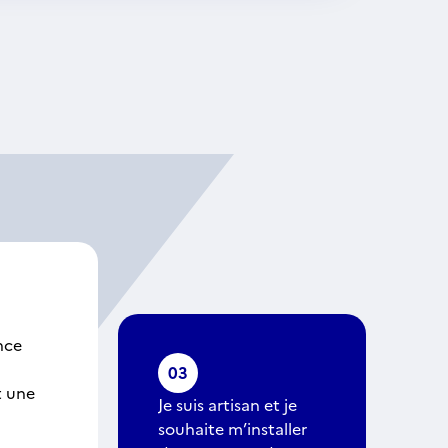
nce
03
t une
Je suis artisan et je
souhaite m’installer