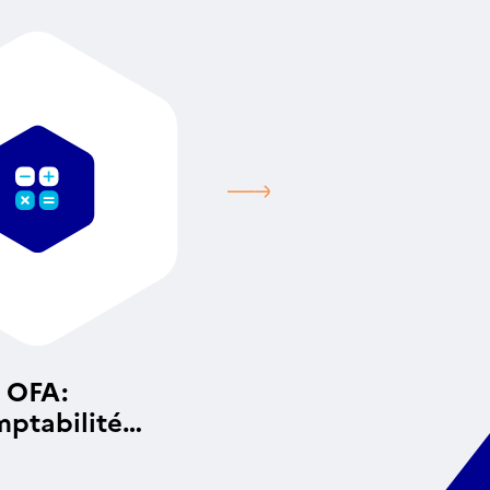
OFA:
ptabilité
alytique