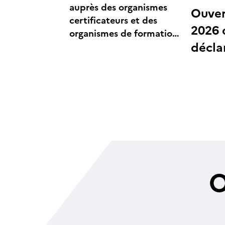
auprès des organismes
Ouver
certificateurs et des
2026 
organismes de formation
décla
habilités
compt
des 
O