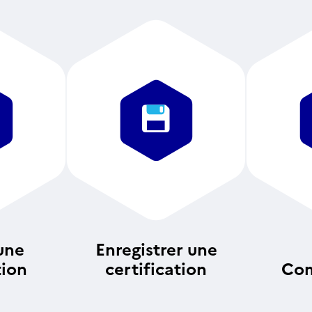
une
Enregistrer une
tion
certification
Com
an