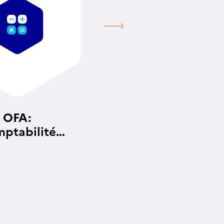
OFA:
ptabilité
alytique