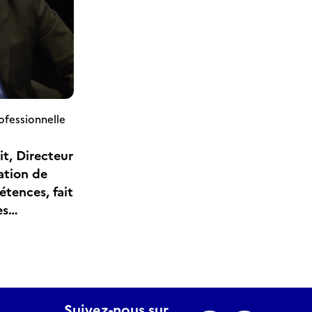
rofessionnelle
t, Directeur
cation de
tences, fait
es
s
les
Suivez-nous sur