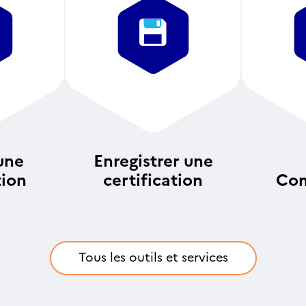
une
Enregistrer une
tion
certification
Com
an
Tous les outils et services