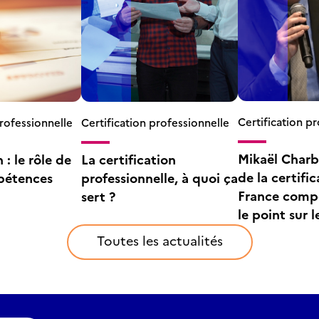
Certification p
professionnelle
Certification professionnelle
Mikaël Charbi
 : le rôle de
La certification
de la certifi
pétences
professionnelle, à quoi ça
France compé
sert ?
le point sur l
certification
Toutes les actualités
professionnel