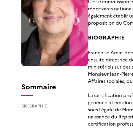
Cette commission e
répertoires nationau
également établir u
proposition du Comit
BIOGRAPHIE
Françoise Amat débu
ensuite directrice d
ministériels sur des
Monsieur Jean-Pierre
Affaires sociales, du
Sommaire
La certification pro
générale à l’emploi e
BIOGRAPHIE
sous l’égide de Mons
naissance du Réperto
certification profes