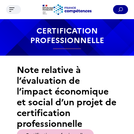
Ouvrir le menu de navigation
Reche
Contenu
Recherche
Menu
Pied de page
CERTIFICATION
PROFESSIONNELLE
Note relative à
l’évaluation de
l’impact économique
et social d’un projet de
certification
professionnelle