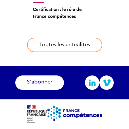
Certification : vous aider dans
Comment obtenir la
Certification : le rôle de
vos démarches
certification d’une formation ?
France compétences
Toutes les actualités
S'abonner