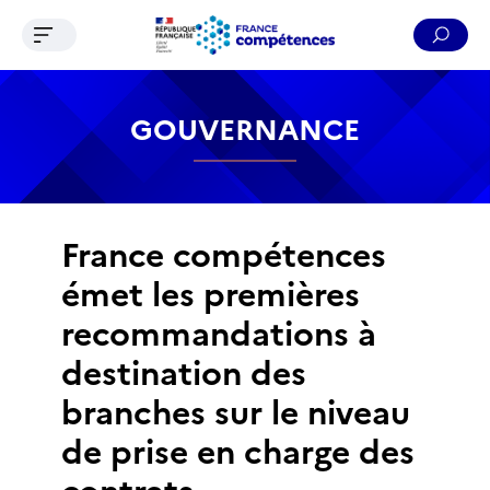
Ouvrir le menu de navigation
Reche
Contenu
Recherche
Menu
Pied de page
GOUVERNANCE
France compétences
émet les premières
recommandations à
destination des
branches sur le niveau
de prise en charge des