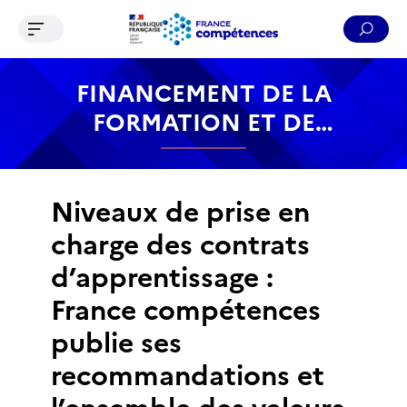
Ouvrir le menu de navigation
Reche
Contenu
Recherche
Menu
Pied de page
FINANCEMENT DE LA
FORMATION ET DE
L’APPRENTISSAGE
Niveaux de prise en
charge des contrats
d’apprentissage :
France compétences
publie ses
recommandations et