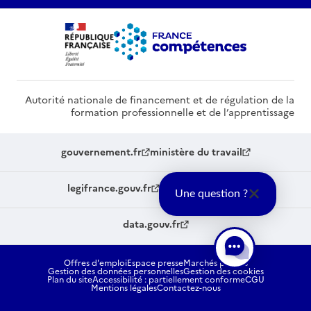
Autorité nationale de financement et de régulation de la
formation professionnelle et de l’apprentissage
gouvernement.fr
ministère du travail
legifrance.gouv.fr
service-public.fr
Une question ?
data.gouv.fr
Offres d'emploi
Espace presse
Marchés publics
Gestion des données personnelles
Gestion des cookies
Plan du site
Accessibilité : partiellement conforme
CGU
Mentions légales
Contactez-nous