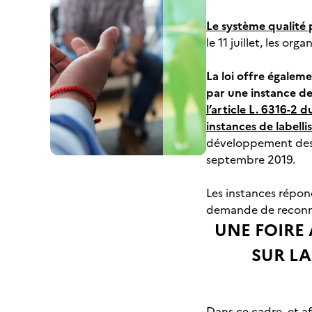
Le système qualité 
le 11 juillet, les o
La loi offre égaleme
par une instance d
l’article L. 6316-2 
instances de labelli
développement des 
septembre 2019.
Les instances répon
demande de reconnai
UNE FOIRE
SUR L
Dans ce cadre, et a