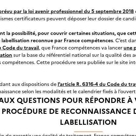
prévu par la loi avenir professionnel du 5 septembre 2018
rganismes certificateurs peuvent déposer leur dossier de ca
nt la possibilité, pour couvrir certaines situations, que cett
e labellisation reconnue par France compétences
. C’est da
du Code du travail
, que France compétences va lancer
une p
sation
sur la base du référentiel national sur la qualité des
compétences. Cette procédure sera publiée sur le site in
dant aux dispositions de
l’article R. 6316-4 du Code du tra
ssance selon les modalités et le calendrier fixés à l’ouver
 AUX QUESTIONS POUR RÉPONDRE À
A PROCÉDURE DE RECONNAISSANCE D
LABELLISATION
fin de garantir une égalité de traitement, France compétenc