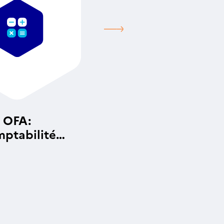
OFA:
ptabilité
alytique