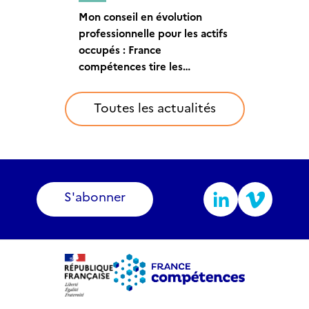
Mon conseil en évolution
Mon conseil en évolution
professionnelle pour les actifs
Comment les bénéficiaires du
professionnelle pour les actifs
occupés : lancement du
CEP-actifs occupés
occupés : France
marché public pour la période
perçoivent-ils ce service ?
compétences tire les
2024 – 2027
enseignements du marché
2020-2023
Toutes les actualités
S'abonner