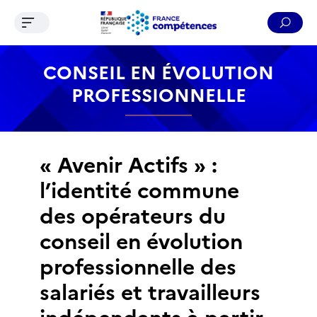
Ouvrir le menu de navigation
Reche
Contenu
Recherche
Menu
Pied de page
CONSEIL EN ÉVOLUTION
PROFESSIONNELLE
« Avenir Actifs » :
l’identité commune
des opérateurs du
conseil en évolution
professionnelle des
salariés et travailleurs