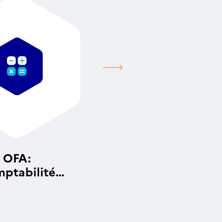
OFA:
ptabilité
alytique