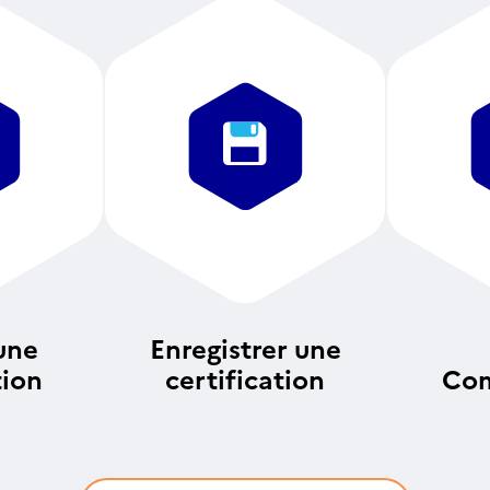
une
Enregistrer une
tion
certification
Com
an