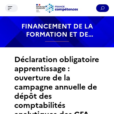
Ouvrir le menu de navigation
Reche
Contenu
Recherche
Menu
Pied de page
FINANCEMENT DE LA
FORMATION ET DE
L’APPRENTISSAGE
Déclaration obligatoire
apprentissage :
ouverture de la
campagne annuelle de
dépôt des
comptabilités