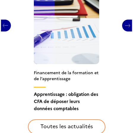
Financement de la formation et
de l’apprentissage
Financement de la formation et
Financement de la formation et
de l’apprentissage
de l’apprentissage
2021 : les CFA devront
Apprentissage : ouverture du
déposer leurs données
Apprentissage : obligation des
dépôt des données
comptables à France
CFA de déposer leurs
comptables des CFA
compétences
données comptables
Toutes les actualités