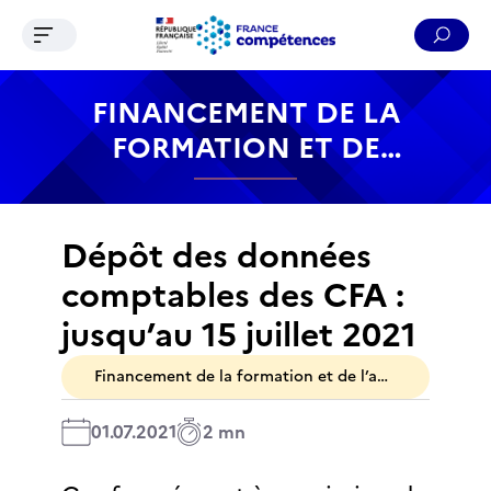
Ouvrir le menu de navigation
Reche
Contenu
Recherche
Menu
Pied de page
FINANCEMENT DE LA
FORMATION ET DE
L’APPRENTISSAGE
Dépôt des données
comptables des CFA :
jusqu’au 15 juillet 2021
Financement de la formation et de l’apprentissage
01.07.2021
2 mn