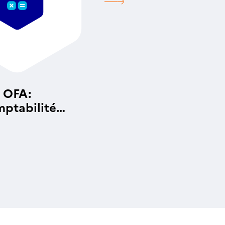
OFA:
ptabilité
alytique