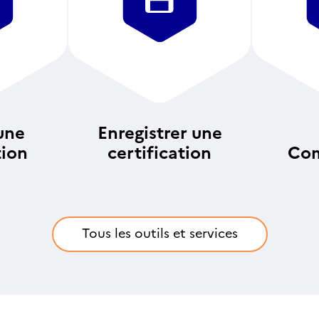
une
Enregistrer une
tion
certification
Com
an
Tous les outils et services