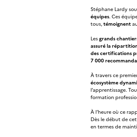
Stéphane Lardy sou
équipes
. Ces équip
tous,
témoignent
au
Les
grands chantier
assuré la répartitio
des certifications p
7 000 recommandati
À travers ce premie
écosystème dynam
l’apprentissage. Tou
formation professio
À l’heure où ce rapp
Dès le début de cet
en termes de mainti