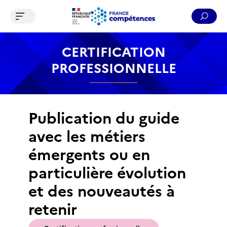
Ouvrir le menu de navigation
Reche
Contenu
Recherche
Menu
Pied de page
CERTIFICATION
PROFESSIONNELLE
Publication du guide
avec les métiers
émergents ou en
particulière évolution
et des nouveautés à
retenir