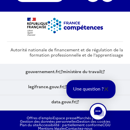
Autorité nationale de financement et de régulation de la
formation professionnelle et de l’apprentissage
gouvernement.fr
ministère du travail
legifrance.gouv.fr
service-public.fr
Une question ?
data.gouv.fr
Offres d'emploi
Espace presse
Marchés publics
Gestion des données personnelles
Gestion des cookies
Plan du site
Accessibilité : partiellement conforme
CGU
Mentions légales
Contactez-nous