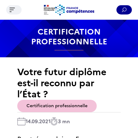
Ouvrir le menu de navigation
Reche
Contenu
Recherche
Menu
Pied de page
CERTIFICATION
PROFESSIONNELLE
Votre futur diplôme
est-il reconnu par
l’État ?
Certification professionnelle
14.09.2021
3 mn