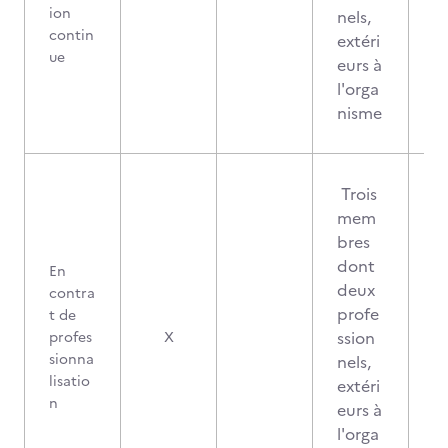
ion
nels,
contin
extéri
ue
eurs à
l'orga
nisme
Trois
mem
bres
dont
En
deux
contra
profe
t de
ssion
profes
X
sionna
nels,
lisatio
extéri
n
eurs à
l'orga