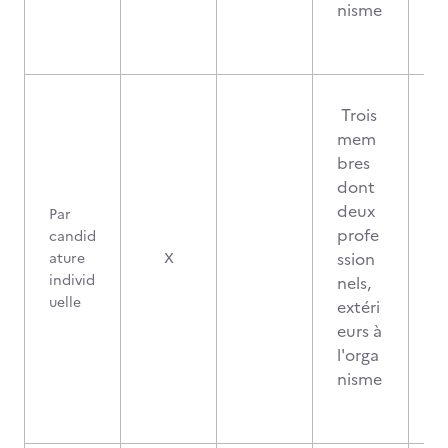
nisme
Trois
mem
bres
dont
deux
Par
profe
candid
ssion
ature
X
individ
nels,
uelle
extéri
eurs à
l'orga
nisme