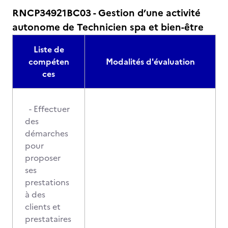
RNCP34921BC03 - Gestion d’une activité
autonome de Technicien spa et bien-être
Liste de
compéten
Modalités d'évaluation
ces
- Effectuer
des
démarches
pour
proposer
ses
prestations
à des
clients et
prestataires