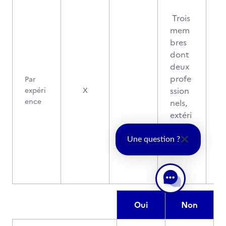
Trois
mem
bres
dont
deux
profe
Par
ssion
expéri
X
ence
nels,
extéri
eurs à
l'orga
Une question ?
nisme
Oui
Non