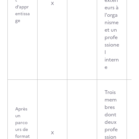
extéri
t
X
d’appr
eurs à
entissa
l'orga
ge
nisme
et un
profe
ssione
l
intern
e
Trois
mem
bres
Après
dont
un
deux
parco
profe
urs de
X
format
ssion