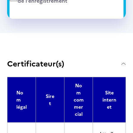
de l’enregistrement
Certificateur(s)
No
No
m
Site
Sire
m
com
intern
t
légal
mer
et
cial