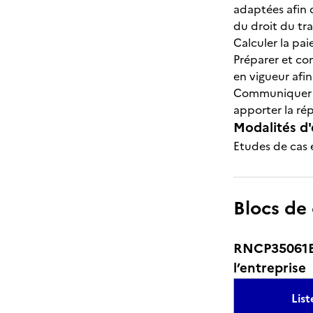
adaptées afin d
du droit du tra
Calculer la pai
Préparer et con
en vigueur afin
Communiquer av
apporter la ré
Modalités d'
Etudes de cas e
Blocs de
RNCP35061BC0
l’entreprise
Lis