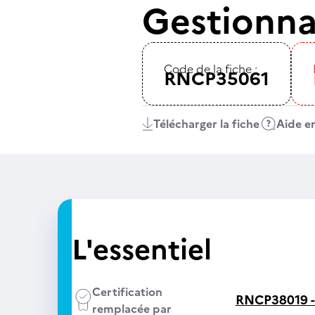
Gestionna
Code de la fiche :
RNCP35061
Télécharger la fiche
Aide en
L'essentiel
Certification
RNCP38019 
remplacée par