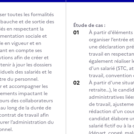
ser toutes les formalités
bauche et de sortie des
Étude de cas :
iés en respectant la
À partir d’éléments 
ementation sociale et
organiser l’entrée et
le en vigueur et en
une déclaration pré
ant en compte ses
travail en respectan
utions afin de créer et
également réaliser l
enir à jour les dossiers
d’un salarié (STC, a
iduels des salariés et le
travail, convention
stre du personnel.
À partir d’une situa
r et accompagner les
retraite…), le candi
ements impactant le
administratives liée
ours des collaborateurs
de travail, ajustem
 au long de la durée de
rédaction d’un courri
contrat de travail afin
candidat élabore un
surer l’administration du
salarié fictif ou à l
onnel.
(départ, congé, mala