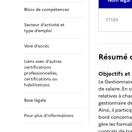
Nom légal
Blocs de compétences
STUDI
Secteur d’activité et
type d’emploi
Voie d’accès
Résumé de
Liens avec d’autres
certifications
Objectifs et 
professionnelles,
certifications ou
Le Gestionnaire
habilitations
de salaire. En 
relatives à cha
Base légale
gestionnaire de
Ainsi, il part
Pour plus d’informations
bord concernant
gère les formal
contrats de tra