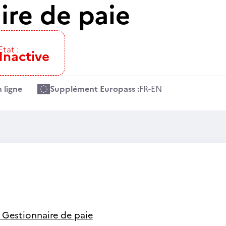
ire de paie
Etat :
Inactive
 ligne
Supplément Europass :
FR
-
EN
-
Gestionnaire de paie