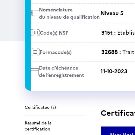
Nomenclature
Niveau 5
du niveau de qualification
315t :
Etabli
Code(s) NSF
32688 :
Trai
Formacode(s)
Date d’échéance
11-10-2023
de l’enregistrement
Certificateur(s)
Certifica
Résumé de la
certification