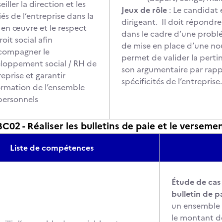
iller la direction et les
Jeux de rôle
: Le candidat 
iés de l’entreprise dans la
dirigeant. Il doit répon
 en œuvre et le respect
dans le cadre d’une problé
oit social afin
de mise en place d’une nou
compagner le
permet de valider la pertin
loppement social / RH de
son argumentaire par rapp
reprise et garantir
spécificités de l’entrepris
formation de l’ensemble
personnels
2 - Réaliser les bulletins de paie et le versem
Liste de compétences
Étude de cas 
bulletin de p
un ensemble d
le montant de