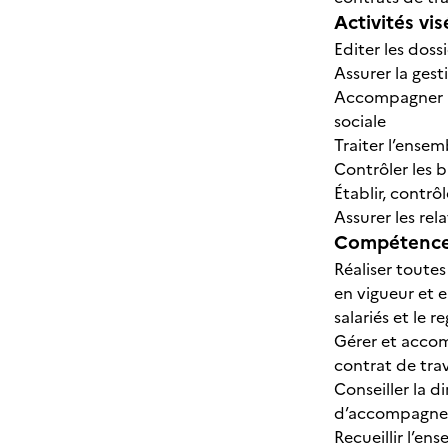
Activités vis
Editer les doss
Assurer la ges
Accompagner la
sociale
Traiter l’ense
Contrôler les b
Établir, contrôl
Assurer les rel
Compétences
Réaliser toutes
en vigueur et e
salariés et le 
Gérer et accom
contrat de trav
Conseiller la d
d’accompagner 
Recueillir l’en