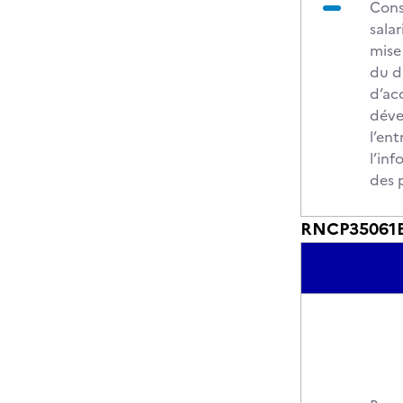
Conse
salar
mise
du dr
d’ac
déve
l’ent
l’in
des 
RNCP35061BC0