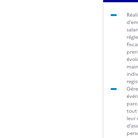
Réali
d’em
salar
régl
fisca
pren
évol
maint
indiv
regi
Gére
évén
parc
tout
leur 
d’as
pers