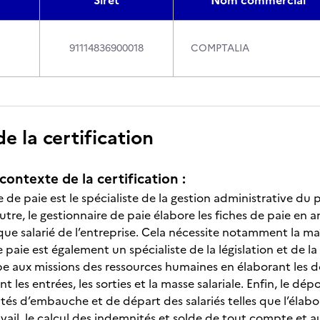
Siret
Nom commercial
91114836900018
COMPTALIA
 la certification
contexte de la certification :
 de paie est le spécialiste de la gestion administrative du 
outre, le gestionnaire de paie élabore les fiches de paie en a
que salarié de l’entreprise. Cela nécessite notamment la maîtr
 paie est également un spécialiste de la législation et de la
icipe aux missions des ressources humaines en élaborant les
 les entrées, les sorties et la masse salariale. Enfin, le dé
ités d’embauche et de départ des salariés telles que l’élabo
vail, le calcul des indemnités et solde de tout compte et au