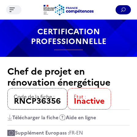
Ouvrir le menu de navigation
Reche
Contenu
Recherche
Menu
Pied de page
CERTIFICATION
PROFESSIONNELLE
Chef de projet en
rénovation énergétique
Code de la fiche :
Etat :
RNCP36356
Inactive
Télécharger la fiche
Aide en ligne
Supplément Europass :
FR
-
EN