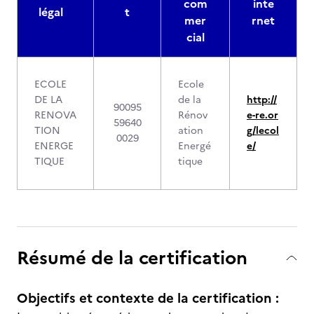
com
inte
légal
t
mer
rnet
cial
ECOLE
Ecole
DE LA
de la
http://
90095
RENOVA
Rénov
e-re.or
59640
TION
ation
g/lecol
0029
ENERGE
Energé
e/
TIQUE
tique
Résumé de la certification
Objectifs et contexte de la certification :