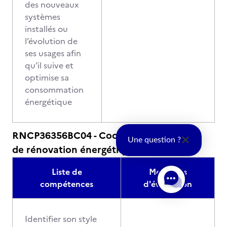
des nouveaux
systèmes
installés ou
l’évolution de
ses usages afin
qu’il suive et
optimise sa
consommation
énergétique
RNCP36356BC04 - Coordonner un projet
Une question ?
de rénovation énergétique
Liste de
Modalités
compétences
d'évaluation
Identifier son style