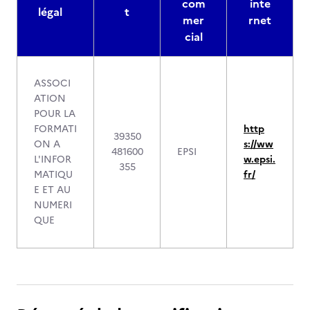
com
inte
légal
t
mer
rnet
cial
ASSOCI
ATION
POUR LA
FORMATI
http
39350
ON A
s://ww
481600
EPSI
L'INFOR
w.epsi.
355
MATIQU
fr/
E ET AU
NUMERI
QUE