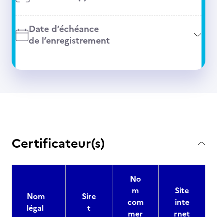
Date d’échéance
de l’enregistrement
Certificateur(s)
No
m
Site
Nom
Sire
com
inte
légal
t
mer
rnet