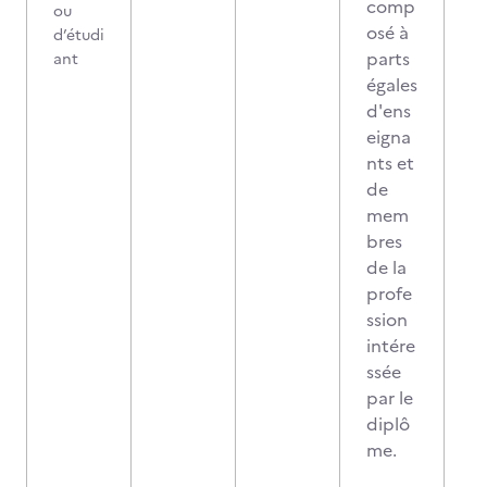
comp
ou
osé à
d’étudi
parts
ant
égales
d'ens
eigna
nts et
de
mem
bres
de la
profe
ssion
intére
ssée
par le
diplô
me.