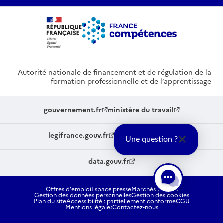
Autorité nationale de financement et de régulation de la
formation professionnelle et de l’apprentissage
gouvernement.fr
ministère du travail
legifrance.gouv.fr
service-public.fr
Une question ?
data.gouv.fr
Offres d'emploi
Espace presse
Marchés publics
Gestion des données personnelles
Gestion des cookies
Plan du site
Accessibilité : partiellement conforme
CGU
Mentions légales
Contactez-nous