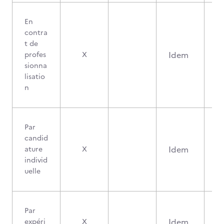
En
contra
t de
Idem
profes
X
sionna
lisatio
n
Par
candid
Idem
ature
X
individ
uelle
Par
Idem
expéri
X