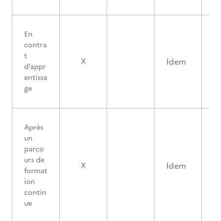
En
contra
t
Idem
X
d’appr
entissa
ge
Après
un
parco
urs de
Idem
X
format
ion
contin
ue