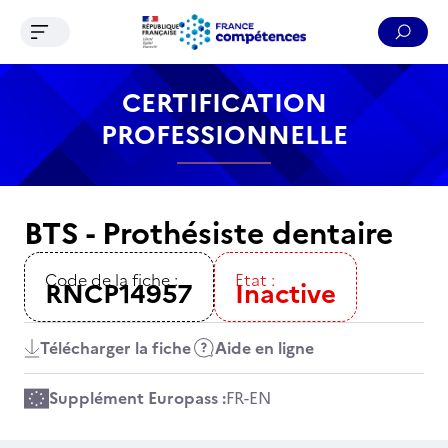
Ouvrir le menu de navigation
Reche
Contenu
Recherche
Menu
Pied de page
CERTIFICATION
PROFESSIONNELLE
BTS - Prothésiste dentaire
Code de la fiche :
Etat :
RNCP14957
Inactive
Télécharger la fiche
Aide en ligne
Supplément Europass :
FR
-
EN