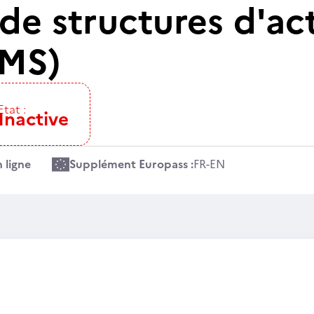
de structures d'act
(MS)
Etat :
Inactive
 ligne
Supplément Europass :
FR
-
EN