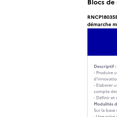
Blocs de
RNCP18035BC0
démarche ma
Descriptif :
- Produire 
d’innovatio
- Elaborer 
compte des 
- Définir e
Modalités d
Sur la base
- Une prise