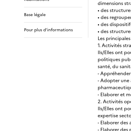
dimensions str
• des structure
Base légale
• des regroupem
• des dispositi
Pour plus d’informations
• des structure
Les principales
1. Activités s
Ils/Elles ont p
politiques publ
santé, du sanit
- Appréhender 
- Adopter une 
pharmaceutique
- Elaborer et m
2. Activités op
Ils/Elles ont 
expertise secto
- Elaborer des
- Elaborer des