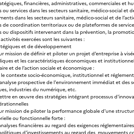
atégiques, financières, administratives, commerciales et hu
s ou services dans les secteurs sanitaire, médico-social et de
ents dans les secteurs sanitaire, médico-social et de l’acti
fs de coordination territoriaux ou de plateformes de service
s ou dispositifs intervenant dans la prévention, la promoti
 activités exercées sont les suivantes :
tratégiques et de développement
our mission de définir et piloter un projet d’entreprise à vis
iques et les caractéristiques économiques et institutionnel
aire et de l’action sociale et économique :
le contexte socio-économique, institutionnel et réglement
analyse prospective de l'environnement immédiat et des sec
s, industries du numérique, etc.
ettre en œuvre des stratégies intégrant processus d'innovati
érationnelles
pour mission de piloter la performance globale d'une struct
rielle ou fonctionnelle forte :
 analyses financières au regard des exigences réglementair
 politiques d'investissements au regard des mouvements co