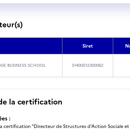
teur(s)
Siret
N
GE BUSINESS SCHOOL
51400512300062
 la certification
ées :
 la certification "Directeur de Structures d’Action Sociale e