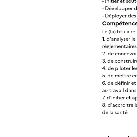
- Initier et sou
- Développer de
- Déployer des
Compétences
Le (la) titulair
1. d'analyser l
réglementaires
2. de concevoir
3. de construi
4. de piloter l
5. de mettre e
6. de définir e
au travail dans
7. d'initier et
8. d'accroitre
de la santé