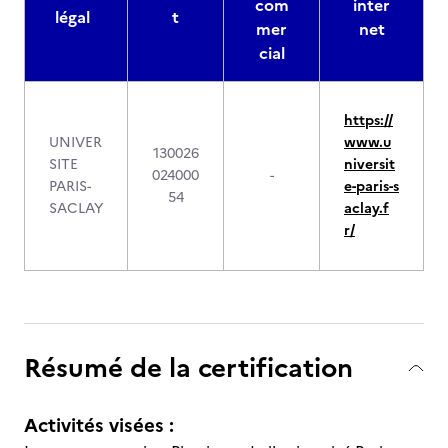
com
inter
légal
t
mer
net
cial
https://
UNIVER
www.u
130026
SITE
niversit
024000
-
PARIS-
e-paris-s
54
SACLAY
aclay.f
r/
Résumé de la certification
Activités visées :