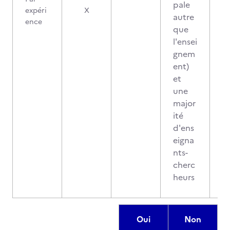
pale
expéri
X
autre
ence
que
l'ensei
gnem
ent)
et
une
major
ité
d'ens
eigna
nts-
cherc
heurs
Oui
Non