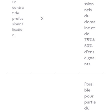
En
ssion
contra
nels
t de
du
profes
X
doma
sionna
ine et
lisatio
de
n
75%à
50%
d’ens
eigna
nts
Possi
ble
pour
partie
du