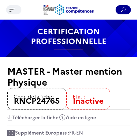
Ouvrir le menu de navigation
Reche
Contenu
Recherche
Menu
Pied de page
CERTIFICATION
PROFESSIONNELLE
MASTER - Master mention
Physique
Code de la fiche :
Etat :
RNCP24765
Inactive
Télécharger la fiche
Aide en ligne
Supplément Europass :
FR
-
EN