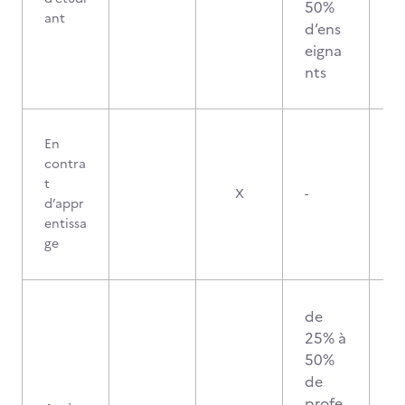
50%
ant
d’ens
eigna
nts
En
contra
t
X
-
d’appr
entissa
ge
de
25% à
50%
de
profe