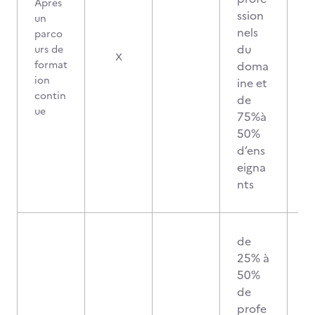
Après
ssion
un
nels
parco
du
urs de
X
format
doma
ion
ine et
contin
de
ue
75%à
50%
d’ens
eigna
nts
de
25% à
50%
de
profe