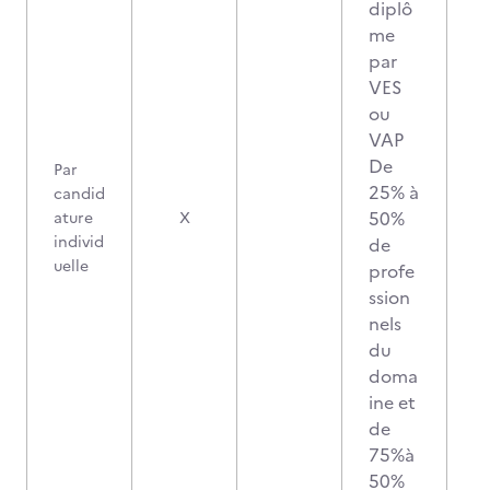
diplô
me
par
VES
ou
VAP
De
Par
25% à
candid
50%
ature
X
individ
de
uelle
profe
ssion
nels
du
doma
ine et
de
75%à
50%