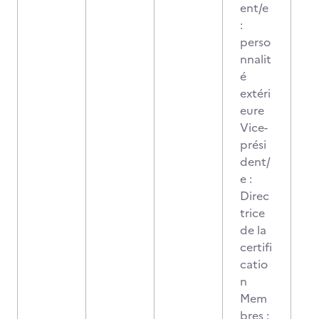
ent/e
:
perso
nnalit
é
extéri
eure
Vice-
prési
dent/
e :
Direc
trice
de la
certifi
catio
n
Mem
bres :