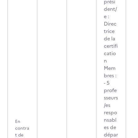
prési
dent/
e :
Direc
trice
de la
certifi
catio
n
Mem
bres :
- 5
profe
sseurs
/es
respo
nsabl
En
es de
contra
dépar
t de