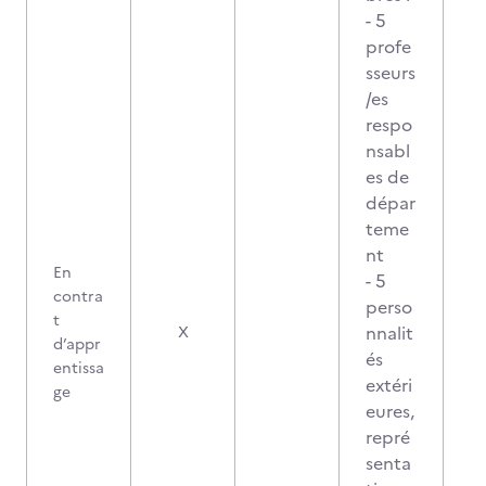
- 5
profe
sseurs
/es
respo
nsabl
es de
dépar
teme
nt
En
- 5
contra
perso
t
nnalit
X
d’appr
és
entissa
extéri
ge
eures,
repré
senta