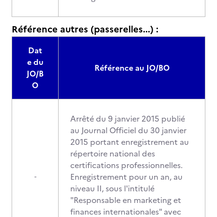
Référence autres (passerelles...) :
Dat
e du
Référence au JO/BO
JO/B
O
Arrêté du 9 janvier 2015 publié
au Journal Officiel du 30 janvier
2015 portant enregistrement au
répertoire national des
certifications professionnelles.
Enregistrement pour un an, au
-
niveau II, sous l'intitulé
"Responsable en marketing et
finances internationales" avec