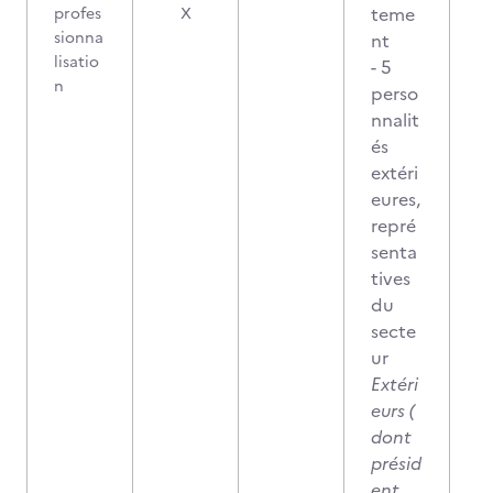
teme
profes
X
sionna
nt
lisatio
- 5
n
perso
nnalit
és
extéri
eures,
repré
senta
tives
du
secte
ur
Extéri
eurs (
dont
présid
ent