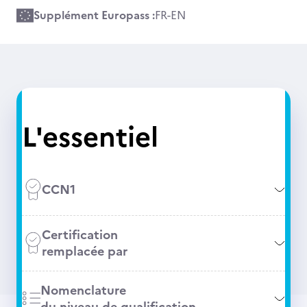
Supplément Europass :
FR
-
EN
L'essentiel
CCN1
Certification
remplacée par
Nomenclature
du niveau de qualification