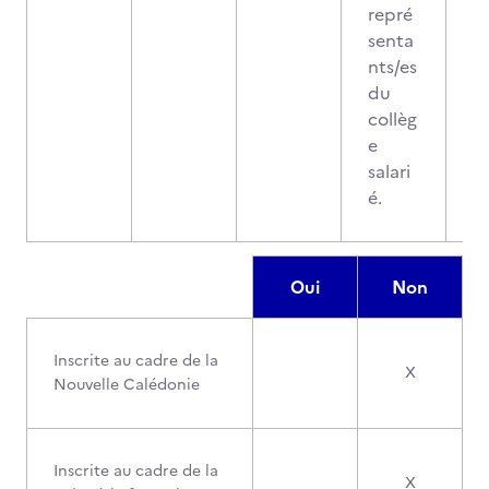
repré
senta
nts/es
du
collèg
e
salari
é.
Oui
Non
Inscrite au cadre de la
X
Nouvelle Calédonie
Inscrite au cadre de la
X