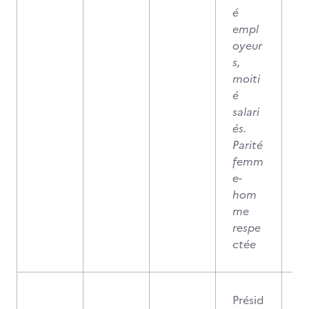
é
empl
oyeur
s,
moiti
é
salari
és.
Parité
femm
e-
hom
me
respe
ctée
Présid