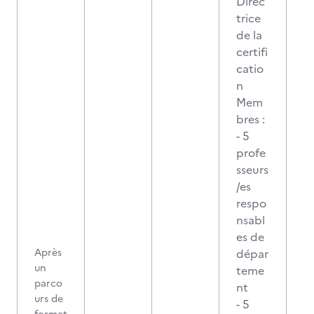
Direc
trice
de la
certifi
catio
n
Mem
bres :
- 5
profe
sseurs
/es
respo
nsabl
es de
Après
dépar
un
teme
parco
nt
urs de
- 5