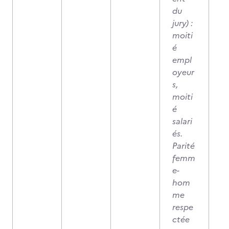
du
jury) :
moiti
é
empl
oyeur
s,
moiti
é
salari
és.
Parité
femm
e-
hom
me
respe
ctée