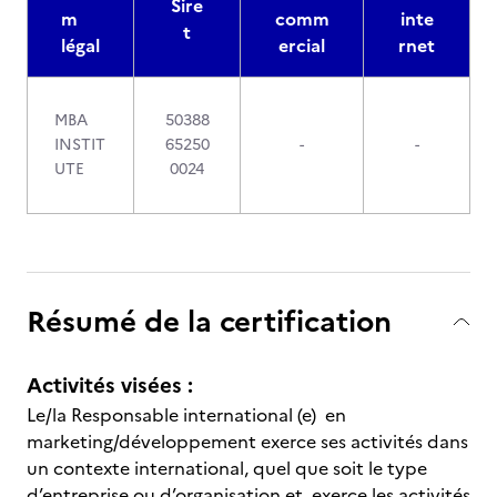
Sire
m
comm
inte
t
légal
ercial
rnet
MBA
50388
INSTIT
65250
-
-
UTE
0024
Résumé de la certification
Activités visées :
Le/la Responsable international (e) en
marketing/développement exerce ses activités dans
un contexte international, quel que soit le type
d’entreprise ou d’organisation et exerce les activités