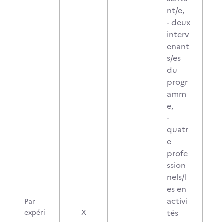
nt/e,
- deux
interv
enant
s/es
du
progr
amm
e,
-
quatr
e
profe
ssion
nels/l
es en
activi
Par
tés
expéri
X