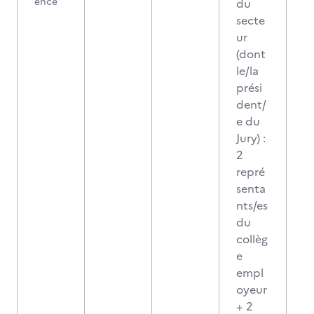
ence
du
secte
ur
(dont
le/la
prési
dent/
e du
Jury) :
2
repré
senta
nts/es
du
collèg
e
empl
oyeur
+ 2