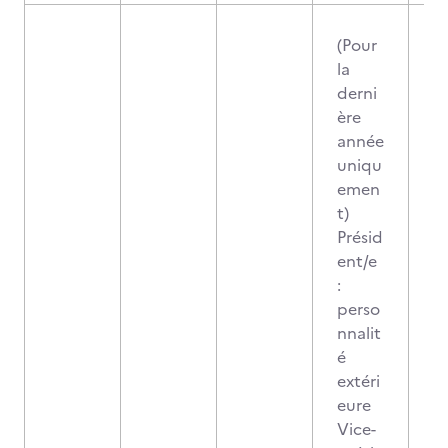
(Pour
la
derni
ère
année
uniqu
emen
t)
Présid
ent/e
:
perso
nnalit
é
extéri
eure
Vice-