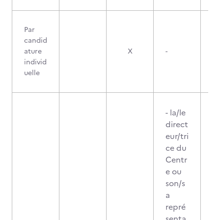
Par
candid
ature
X
-
individ
uelle
- la/le
direct
eur/tri
ce du
Centr
e ou
son/s
a
repré
senta