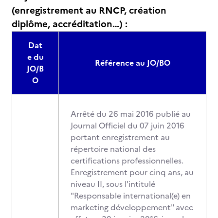
(enregistrement au RNCP, création
diplôme, accréditation…) :
Dat
e du
Référence au JO/BO
JO/B
O
Arrêté du 26 mai 2016 publié au
Journal Officiel du 07 juin 2016
portant enregistrement au
répertoire national des
certifications professionnelles.
Enregistrement pour cinq ans, au
niveau II, sous l'intitulé
"Responsable international(e) en
marketing développement" avec