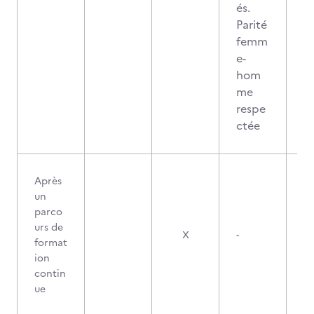
és.
Parité
femm
e-
hom
me
respe
ctée
Après
un
parco
urs de
X
-
format
ion
contin
ue