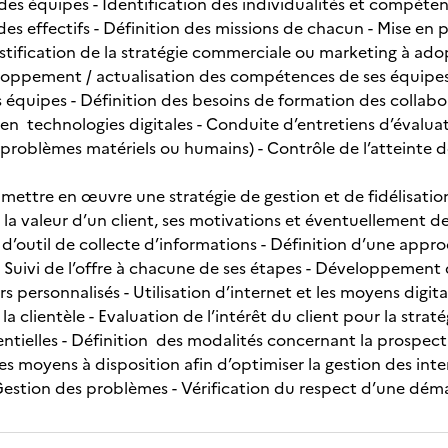
des équipes - Identification des individualités et compéten
 des effectifs - Définition des missions de chacun - Mise e
justification de la stratégie commerciale ou marketing à a
eloppement / actualisation des compétences de ses équipes 
 équipes - Définition des besoins de formation des collabo
en technologies digitales - Conduite d’entretiens d’évaluat
 problèmes matériels ou humains) - Contrôle de l’atteinte 
ettre en œuvre une stratégie de gestion et de fidélisation 
 la valeur d’un client, ses motivations et éventuellement d
e d’outil de collecte d’informations - Définition d’une app
 - Suivi de l’offre à chacune de ses étapes - Développement
ers personnalisés - Utilisation d’internet et les moyens digit
la clientèle - Evaluation de l’intérêt du client pour la strat
entielles - Définition des modalités concernant la prospecti
 les moyens à disposition afin d’optimiser la gestion des inter
Gestion des problèmes - Vérification du respect d’une dém