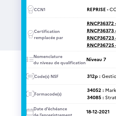
REPRISE -
CC
CCN1
RNCP36372 
RNCP36373 
Certification
remplacée par
RNCP36723 
RNCP36725 
Nomenclature
Niveau 7
du niveau de qualification
312p :
Gesti
Code(s) NSF
34052 :
Mark
Formacode(s)
34085 :
Stra
Date d’échéance
18-12-2021
de l’enregistrement