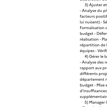
3) Ajuster et
- Analyse du p
facteurs posit
lui nuisent) - 
Formalisation d
budget - Défen
réalisation - P
répartition de 
équipes - Véri
4) Gérer le b
- Analyse des r
rapport aux pr
différents proj
département ma
budget - Mise 
d’insuffisance
supplémentair
5) Manager l