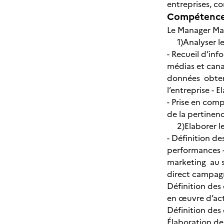
entreprises, c
Compétences
Le Manager Ma
1)Analyser le 
- Recueil d’inf
médias et canau
données obtenu
l’entreprise -
- Prise en com
de la pertinen
2)Elaborer le
- Définition de
performances -
marketing au s
direct campagn
Définition des 
en œuvre d’acti
Définition des 
Élaboration des