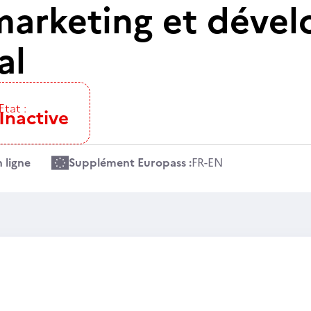
marketing et déve
al
Etat :
Inactive
 ligne
Supplément Europass :
FR
-
EN