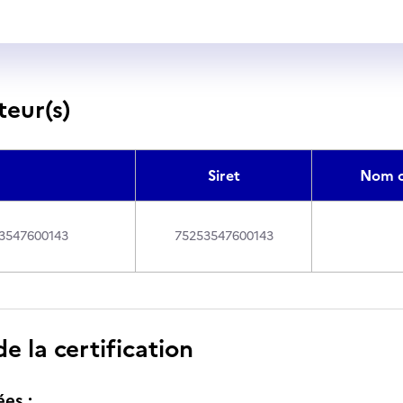
teur(s)
Siret
Nom c
3547600143
75253547600143
 la certification
ées :