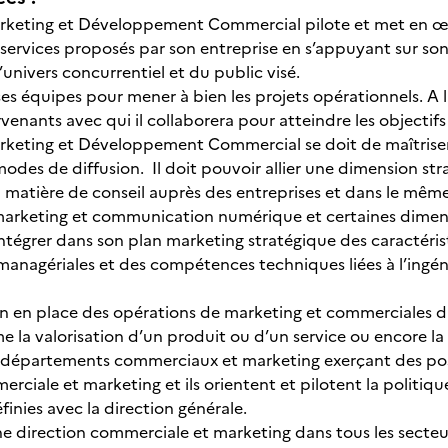
keting et Développement Commercial pilote et met en œuvr
 services proposés par son entreprise en s’appuyant sur son
l’univers concurrentiel et du public visé.
 ses équipes pour mener à bien les projets opérationnels. A 
rvenants avec qui il collaborera pour atteindre les objectifs
keting et Développement Commercial se doit de maîtriser 
odes de diffusion. Il doit pouvoir allier une dimension str
atière de conseil auprès des entreprises et dans le même te
arketing et communication numérique et certaines dimensi
it intégrer dans son plan marketing stratégique des caractéri
nagériales et des compétences techniques liées à l’ingé
ien en place des opérations de marketing et commerciales di
e la valorisation d’un produit ou d’un service ou encore la
 départements commerciaux et marketing exerçant des pos
rciale et marketing et ils orientent et pilotent la politiq
finies avec la direction générale.
 direction commerciale et marketing dans tous les secteurs 