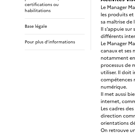
certifications ou
Le Manager Mar
habilitations
les produits et
sa maîtrise de 
Base légale
Il s’appuie sur
différents inte
Pour plus d’informations
Le Manager Mar
canaux et ses m
notamment en m
processus de m
utiliser. Il do
compétences ma
numérique.
Il met aussi b
internet, comm
Les cadres des
direction comme
orientations dé
On retrouve une