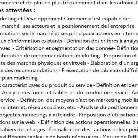
ommerce et de plus en plus fréquemment dans les administra
 attestées :
rketing et Développement Commercial est capable de :
marché, ses acteurs et le positionnement de l’entreprise
ormations sur le marché et ses principaux acteurs en interne
x d’information existants - Définition des critères à analy
es - Critérisation et segmentation des donnée- Définiti
 Elaboration de recommandations marketing - Proposition et
pte des marchés physiques et virtuels - Élaboration d’un ar
ce des recommandations - Présentation de tableaux chiffré
 plan marketing
s caractéristiques du produit ou service - Définition et iden
 Analyse des forces et faiblesses du produit ou service -
ervice - Définition des moyens d’action marketing mobilis
e internet, réseaux sociaux, etc. - Analyse du positionneme
objectifs marketings à atteindre - Proposition d’utilisation 
ons sur le web. - Définition des actions opérationnelles à r
cahiers des charges - Formalisation des actions et leur pér
 différents tableaux de bords nécessaires - Mesure de l’ef