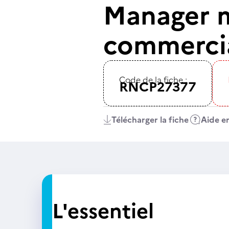
Manager 
commerci
Code de la fiche :
RNCP27377
Télécharger la fiche
Aide en
L'essentiel