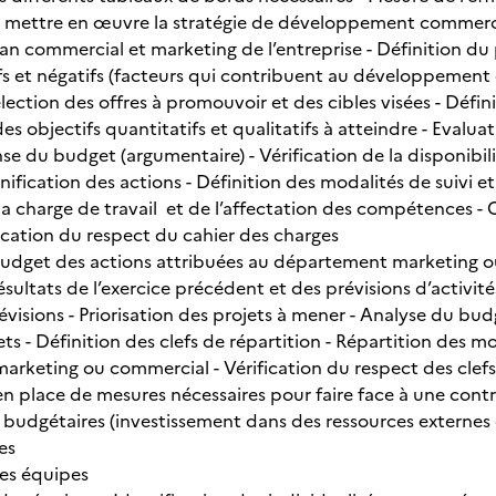
 mettre en œuvre la stratégie de développement commerc
lan commercial et marketing de l’entreprise - Définition du
ifs et négatifs (facteurs qui contribuent au développement
Sélection des offres à promouvoir et des cibles visées - Défi
es objectifs quantitatifs et qualitatifs à atteindre - Evalu
se du budget (argumentaire) - Vérification de la disponibil
lanification des actions - Définition des modalités de suivi e
la charge de travail et de l’affectation des compétences - 
fication du respect du cahier des charges
udget des actions attribuées au département marketing 
ésultats de l’exercice précédent et des prévisions d’activi
évisions - Priorisation des projets à mener - Analyse du bu
ets - Définition des clefs de répartition - Répartition des 
rketing ou commercial - Vérification du respect des clefs 
en place de mesures nécessaires pour faire face à une cont
s budgétaires (investissement dans des ressources externes 
es
es équipes