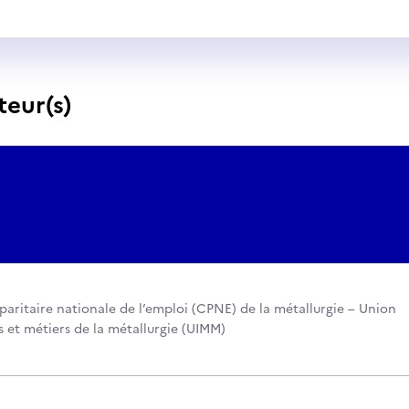
teur(s)
aritaire nationale de l’emploi (CPNE) de la métallurgie – Union
s et métiers de la métallurgie (UIMM)