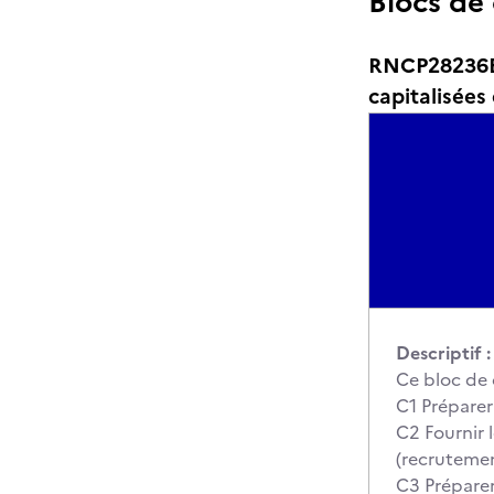
Blocs de
RNCP28236BC
capitalisées
Descriptif :
Ce bloc de 
C1 Préparer 
C2 Fournir 
(recrutemen
C3 Préparer