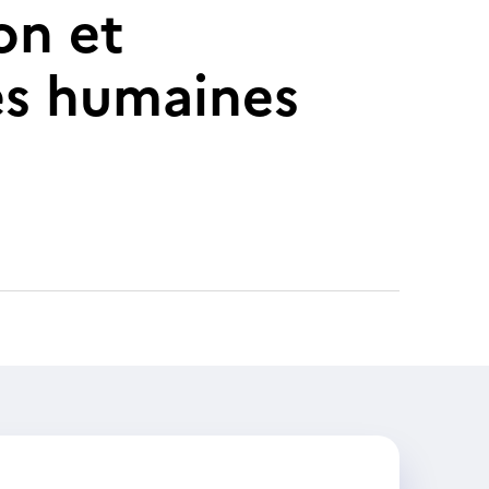
on et
es humaines