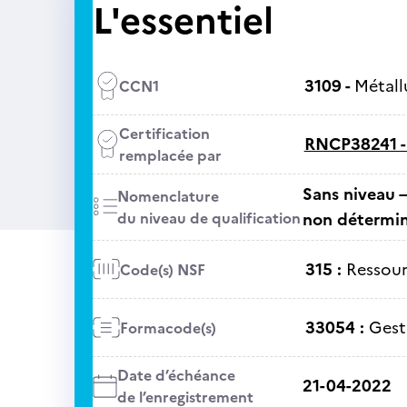
L'essentiel
3109 -
Métall
CCN1
Certification
RNCP38241 
remplacée par
Sans niveau –
Nomenclature
du niveau de qualification
non détermi
315 :
Ressour
Code(s) NSF
33054 :
Gest
Formacode(s)
Date d’échéance
21-04-2022
de l’enregistrement