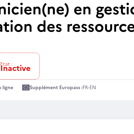
icien(ne) en gesti
ation des ressourc
Etat :
Inactive
 ligne
Supplément Europass :
FR
-
EN