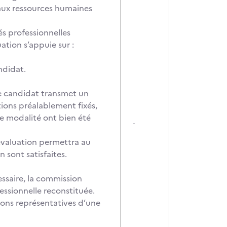
 aux ressources humaines
és professionnelles
uation s’appuie sur :
ndidat.
Le candidat transmet un
tions préalablement fixés,
te modalité ont bien été
-
évaluation permettra au
 sont satisfaites.
essaire, la commission
essionnelle reconstituée.
ions représentatives d’une