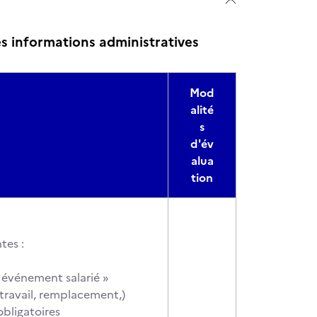
s informations administratives
Mod
alité
s
d'év
alua
tion
tes :
« événement salarié »
 travail, remplacement,)
obligatoires