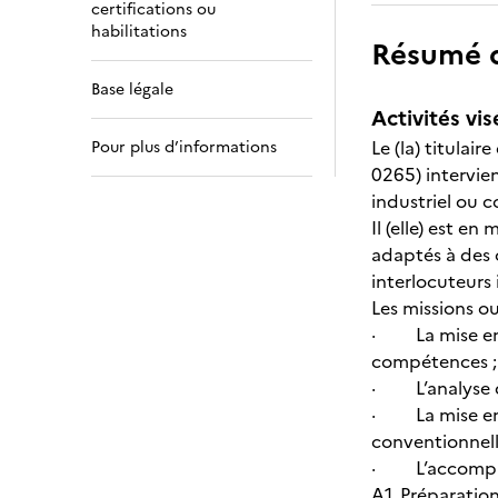
certifications ou
habilitations
Résumé de
Base légale
Activités vis
Le (la) titulai
Pour plus d’informations
0265) intervie
industriel ou 
Il (elle) est e
adaptés à des 
interlocuteurs
Les missions ou
· La mise en o
compétences ;
· L’analyse des
· La mise en pl
conventionnell
· L’accompagn
A1. Préparation