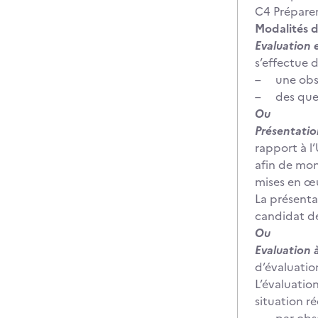
C4 Préparer
Modalités d
Evaluation e
s’effectue d
– une obser
– des ques
Ou
Présentation
rapport à l
afin de mon
mises en œu
La présenta
candidat de
Ou
Evaluation à
d’évaluatio
L’évaluatio
situation ré