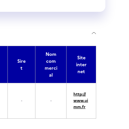
Nom
Site
Sire
com
inter
t
merci
net
al
http://
-
-
www.ui
mm.fr