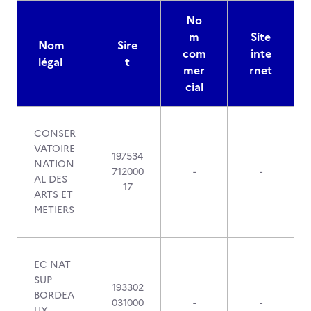
No
m
Site
Nom
Sire
com
inte
légal
t
mer
rnet
cial
CONSER
VATOIRE
197534
NATION
712000
-
-
AL DES
17
ARTS ET
METIERS
EC NAT
SUP
193302
BORDEA
031000
-
-
UX