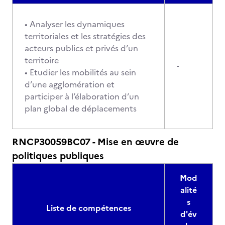
• Analyser les dynamiques
territoriales et les stratégies des
acteurs publics et privés d’un
territoire
-
• Etudier les mobilités au sein
d’une agglomération et
participer à l’élaboration d’un
plan global de déplacements
RNCP30059BC07 - Mise en œuvre de
politiques publiques
Mod
alité
s
Liste de compétences
d'év