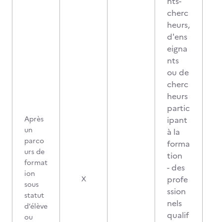
nts-
cherc
heurs,
d'ens
eigna
nts
ou de
cherc
heurs
partic
Après
ipant
un
à la
parco
forma
urs de
tion
format
- des
ion
profe
X
sous
ssion
statut
nels
d’élève
qualif
ou