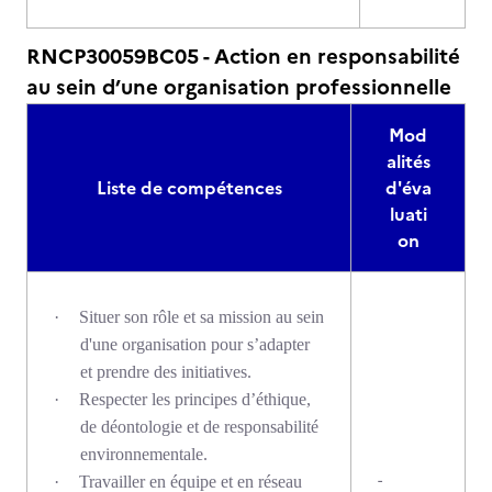
RNCP30059BC05 - Action en responsabilité
au sein d’une organisation professionnelle
Mod
alités
Liste de compétences
d'éva
luati
on
·
Situer son rôle et sa mission au sein
d'une organisation pour s’adapter
et prendre des initiatives.
·
Respecter les principes d’éthique,
de déontologie et de responsabilité
environnementale.
-
·
Travailler en équipe et en réseau