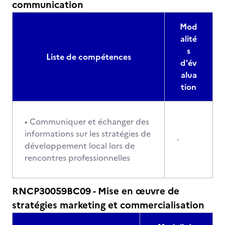
communication
Mod
alité
s
Liste de compétences
d'év
alua
tion
• Communiquer et échanger des
informations sur les stratégies de
-
développement local lors de
rencontres professionnelles
RNCP30059BC09 - Mise en œuvre de
stratégies marketing et commercialisation