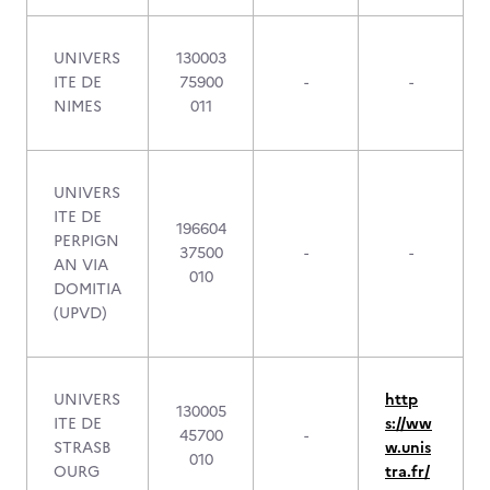
UNIVERS
130003
ITE DE
75900
-
-
NIMES
011
UNIVERS
ITE DE
196604
PERPIGN
37500
-
-
AN VIA
010
DOMITIA
(UPVD)
UNIVERS
http
130005
ITE DE
s://ww
45700
-
STRASB
w.unis
010
OURG
tra.fr/