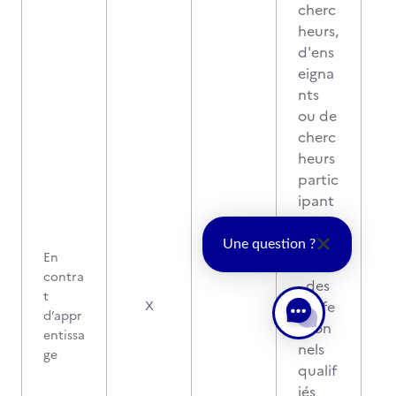
cherc
heurs,
d'ens
eigna
nts
ou de
cherc
heurs
partic
ipant
à la
forma
Une question ?
En
tion
contra
- des
t
profe
X
d’appr
ssion
entissa
nels
ge
qualif
iés