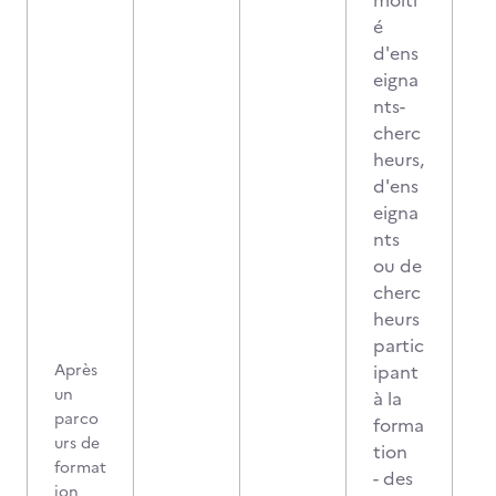
moiti
é
d'ens
eigna
nts-
cherc
heurs,
d'ens
eigna
nts
ou de
cherc
heurs
partic
Après
ipant
un
à la
parco
forma
urs de
tion
format
- des
ion