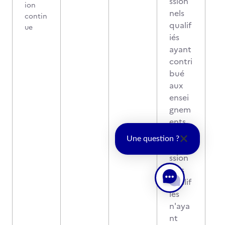
ssion
ion
nels
contin
qualif
ue
iés
ayant
contri
bué
aux
ensei
gnem
ents.
- des
Une question ?
profe
ssion
nels
qualif
iés
n'aya
nt