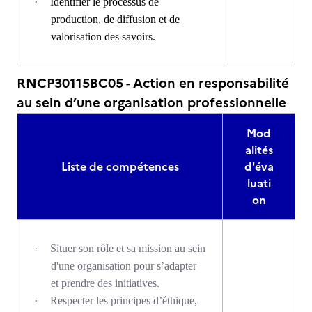
·
Identifier le processus de
production, de diffusion et de
valorisation des savoirs.
RNCP30115BC05 - Action en responsabilité
au sein d’une organisation professionnelle
Mod
alités
Liste de compétences
d'éva
luati
on
·
Situer son rôle et sa mission au sein
d'une organisation pour s’adapter
et prendre des initiatives.
·
Respecter les principes d’éthique,