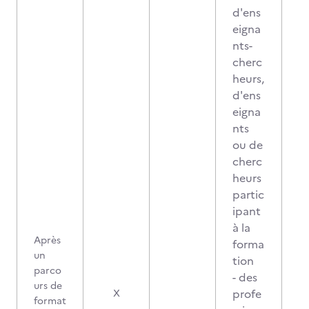
d'ens
eigna
nts-
cherc
heurs,
d'ens
eigna
nts
ou de
cherc
heurs
partic
ipant
à la
Après
forma
un
tion
parco
- des
urs de
profe
X
format