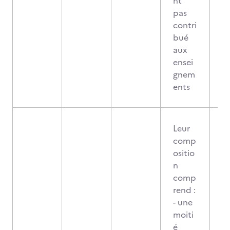
nt
pas
contri
bué
aux
ensei
gnem
ents
Leur
comp
ositio
n
comp
rend :
- une
moiti
é