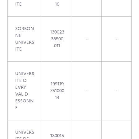
ITE
16
SORBON
130023
NE
38500
-
-
UNIVERS
011
ITE
UNIVERS
ITE D
199119
EVRY
751000
-
-
VAL D
14
ESSONN
E
UNIVERS
130015