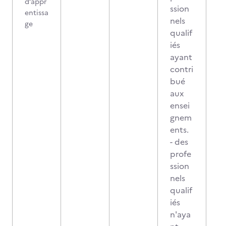
d’appr
ssion
entissa
nels
ge
qualif
iés
ayant
contri
bué
aux
ensei
gnem
ents.
- des
profe
ssion
nels
qualif
iés
n'aya