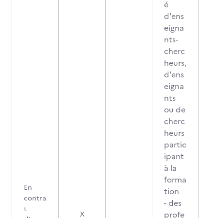
é
d'ens
eigna
nts-
cherc
heurs,
d'ens
eigna
nts
ou de
cherc
heurs
partic
ipant
à la
forma
En
tion
contra
- des
t
profe
X