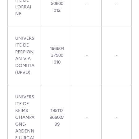
ITE DE
50600
-
-
LORRAI
012
NE
UNIVERS
ITE DE
196604
PERPIGN
37500
-
-
AN VIA
010
DOMITIA
(UPVD)
UNIVERS
ITE DE
REIMS
195112
CHAMPA
966007
-
-
GNE-
99
ARDENN
E (URCA)