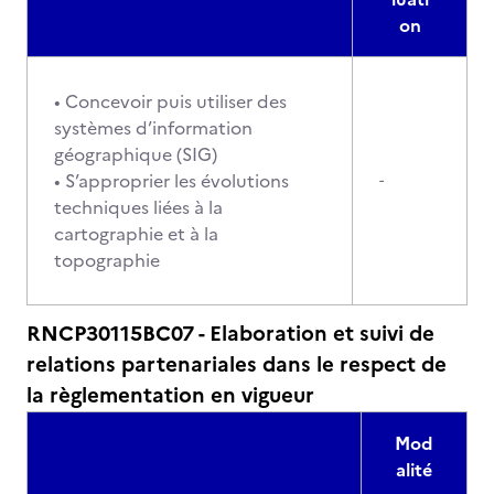
on
• Concevoir puis utiliser des
systèmes d’information
géographique (SIG)
• S’approprier les évolutions
-
techniques liées à la
cartographie et à la
topographie
RNCP30115BC07 - Elaboration et suivi de
relations partenariales dans le respect de
la règlementation en vigueur
Mod
alité