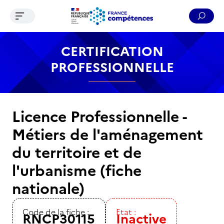
Ouvrir le menu de navigation
Reche
Contenu
Recherche
Menu
Pied de page
CERTIFICATION
PROFESSIONNELLE
Licence Professionnelle -
Métiers de l'aménagement
du territoire et de
l'urbanisme (fiche
nationale)
Code de la fiche :
Etat :
RNCP30115
Inactive