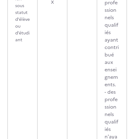
profe
X
sous
ssion
statut
nels
d’élève
qualif
ou
iés
d’étudi
ayant
ant
contri
bué
aux
ensei
gnem
ents.
- des
profe
ssion
nels
qualif
iés
n'aya