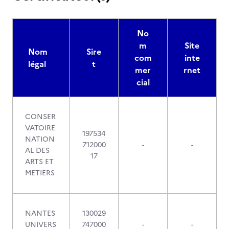
No
m
Site
Nom
Sire
com
inte
légal
t
mer
rnet
cial
CONSER
VATOIRE
197534
NATION
712000
-
-
AL DES
17
ARTS ET
METIERS
NANTES
130029
UNIVERS
747000
-
-