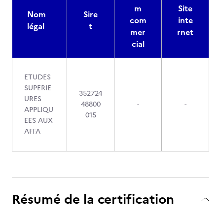
m
Site
Nom
Sire
com
inte
légal
t
mer
rnet
cial
ETUDES
SUPERIE
352724
URES
48800
-
-
APPLIQU
015
EES AUX
AFFA
Résumé de la certification