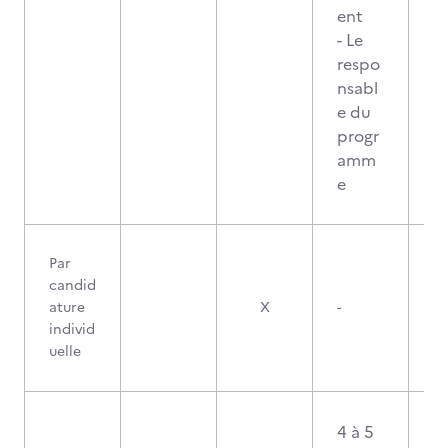
ent
- Le
respo
nsabl
e du
progr
amm
e
Par
candid
ature
X
-
individ
uelle
4 à 5