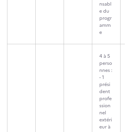
nsabl
e du
progr
amm
e
4 à 5
perso
nnes :
- 1
prési
dent
profe
ssion
nel
extéri
eur à