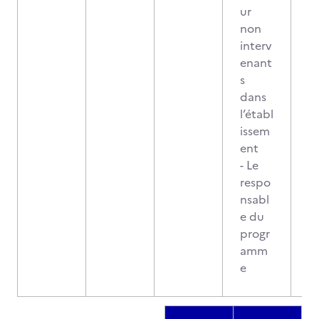
ur
non
interv
enant
s
dans
l’établ
issem
ent
- Le
respo
nsabl
e du
progr
amm
e