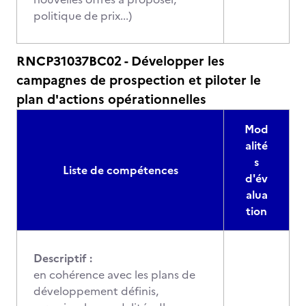
politique de prix...)
RNCP31037BC02 - Développer les
campagnes de prospection et piloter le
plan d'actions opérationnelles
Mod
alité
s
Liste de compétences
d'év
alua
tion
Descriptif :
en cohérence avec les plans de
développement définis,