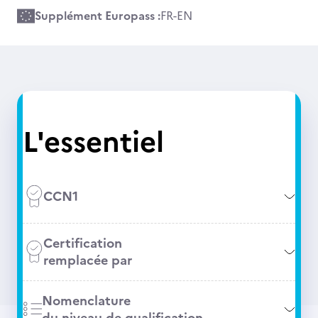
Supplément Europass :
FR
-
EN
L'essentiel
CCN1
Certification
remplacée par
Nomenclature
du niveau de qualification