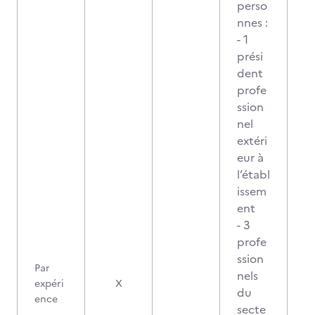
perso
nnes :
- 1
prési
dent
profe
ssion
nel
extéri
eur à
l’établ
issem
ent
- 3
profe
ssion
Par
nels
expéri
X
du
ence
secte