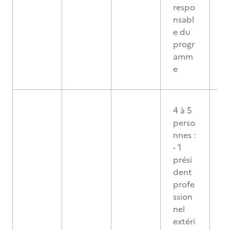
respo
nsabl
e du
progr
amm
e
4 à 5
perso
nnes :
- 1
prési
dent
profe
ssion
nel
extéri