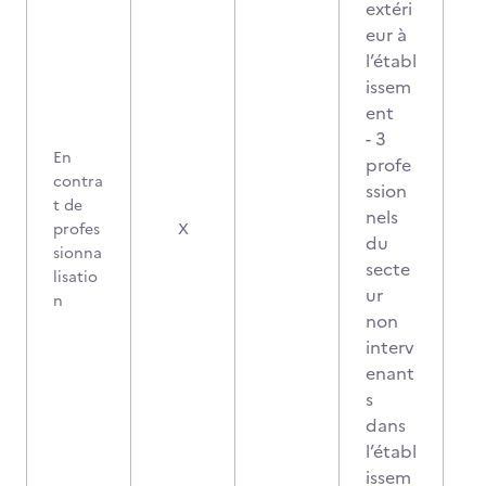
extéri
eur à
l’établ
issem
ent
- 3
En
profe
contra
ssion
t de
nels
profes
X
du
sionna
secte
lisatio
ur
n
non
interv
enant
s
dans
l’établ
issem