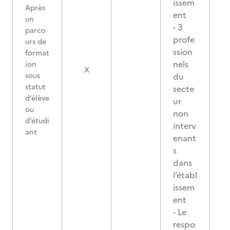
issem
Après
ent
un
- 3
parco
profe
urs de
ssion
format
nels
ion
X
sous
du
statut
secte
d’élève
ur
ou
non
d’étudi
interv
ant
enant
s
dans
l’établ
issem
ent
- Le
respo