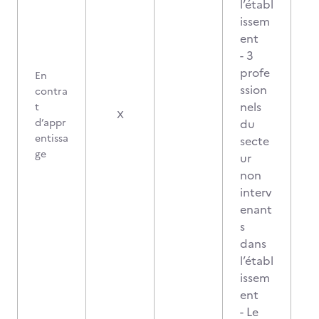
l’établ
issem
ent
- 3
profe
En
ssion
contra
nels
t
X
d’appr
du
entissa
secte
ge
ur
non
interv
enant
s
dans
l’établ
issem
ent
- Le