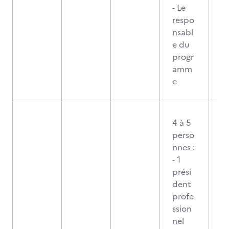
- Le
respo
nsabl
e du
progr
amm
e
4 à 5
perso
nnes :
- 1
prési
dent
profe
ssion
nel