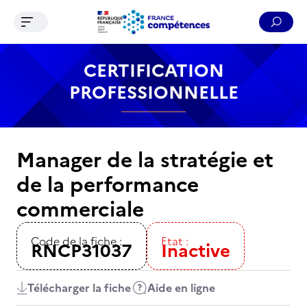
Ouvrir le menu de navigation
Reche
Contenu
Recherche
Menu
Pied de page
CERTIFICATION
PROFESSIONNELLE
Manager de la stratégie et
de la performance
commerciale
Code de la fiche :
Etat :
RNCP31037
Inactive
Télécharger la fiche
Aide en ligne