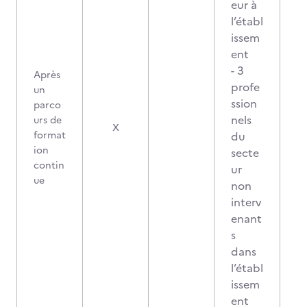
eur à
l’établ
issem
ent
- 3
Après
profe
un
ssion
parco
nels
urs de
X
format
du
ion
secte
contin
ur
ue
non
interv
enant
s
dans
l’établ
issem
ent