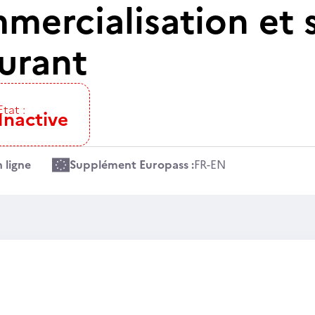
ercialisation et s
aurant
Etat :
Inactive
 ligne
Supplément Europass :
FR
-
EN