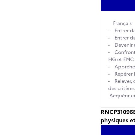
Français
- Entrer dan
- Entrer dan
- Devenir u
- Confronte
HG et EMC
- Appréhend
- Repérer l
- Relever, 
des critère
Acquérir u
RNCP31096BC
physiques e