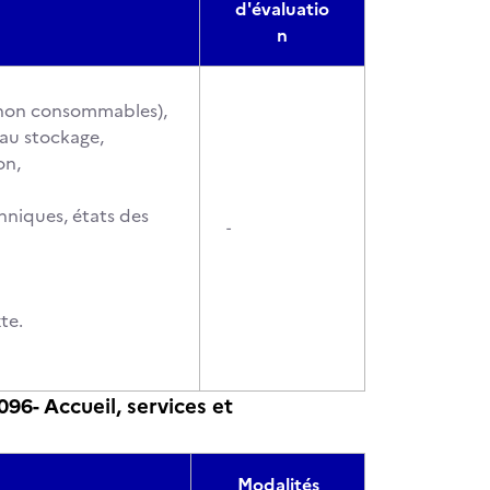
d'évaluatio
n
t non consommables),
t au stockage,
on,
hniques, états des
-
te.
6- Accueil, services et
Modalités