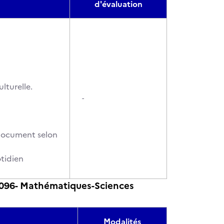
d'évaluation
lturelle.
-
 document selon
tidien
096- Mathématiques-Sciences
Modalités