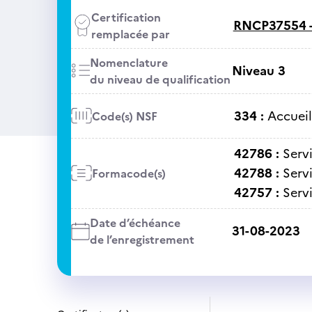
Certification
RNCP37554 
remplacée par
Nomenclature
Niveau 3
du niveau de qualification
334 :
Accueil
Code(s) NSF
42786 :
Serv
42788 :
Serv
Formacode(s)
42757 :
Servi
Date d’échéance
31-08-2023
de l’enregistrement