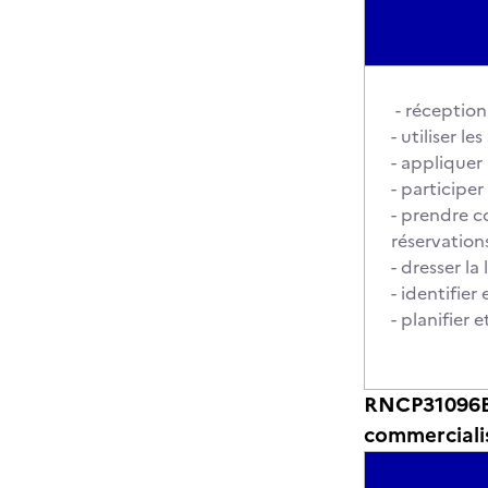
- réception
- utiliser l
- appliquer 
- participer
- prendre c
réservation
- dresser la
- identifier
- planifier
RNCP31096BC
commerciali