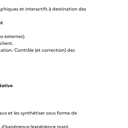
hiques et interactifs à destination des
nt
res externes).
client.
ation. Contrôle (et correction) des
éative
aux et les synthétiser sous forme de
e d’expérience (expérience map).