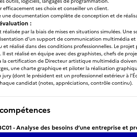
 les outils, logiciels, langages de programmation.
 efficacement ses choix et conseiller un client.
e une documentation complète de conception et de réalis
évaluation :
t réalisée par la biais de mises en situations simulées. Une 
résentation d’un support de communication multimédia et int
 et réalisé dans des conditions professionnelles. Le projet
l. Il est réalisé en équipe avec des graphistes, chefs de pr
à la certification de Directeur artistique multimédia doive
rges, une charte graphique et piloter la réalisation graphi
 jury (dont le président est un professionnel extérieur à l’
haque candidat (notes, appréciations, contrôle continu).
 compétences
1 - Analyse des besoins d’une entreprise et pro