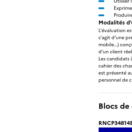
Utiliser
Exprimer
Produir
Modalités d'
L'évaluation es
s'agit d'une p
mobile…) conçu
d’un client rée
Les candidats 
cahier des cha
est présenté au
personnel de c
Blocs de
RNCP34814BC0