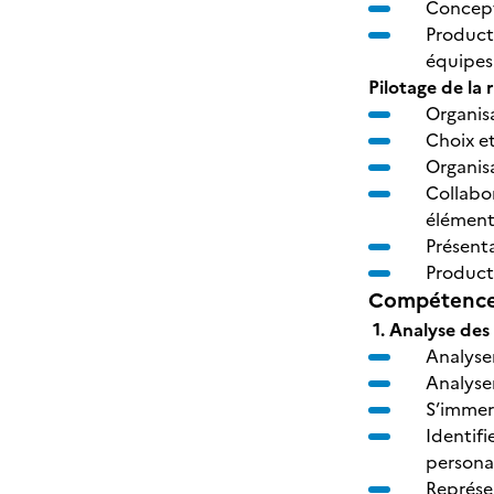
Concepti
Product
équipes
Pilotage de la 
Organis
Choix et
Organisa
Collabor
éléments
Présenta
Product
Compétences
1. Analyse des
Analyse
Analyse
S’immer
Identifi
persona
Représen