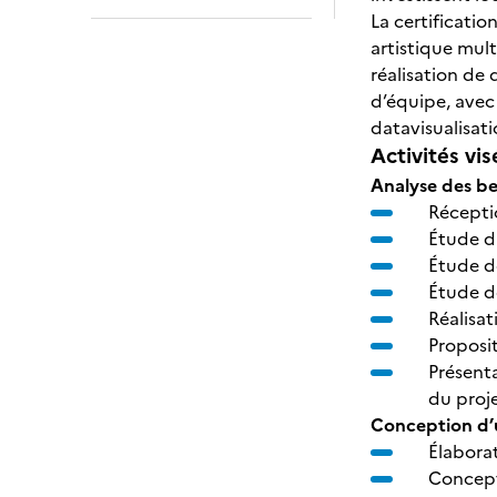
La certificatio
artistique mult
réalisation de 
d’équipe, ave
datavisualisat
Activités vis
Analyse des be
Réceptio
Étude d
Étude d
Étude de
Réalisat
Proposit
Présenta
du proj
Conception d’u
Élaborat
Concepti