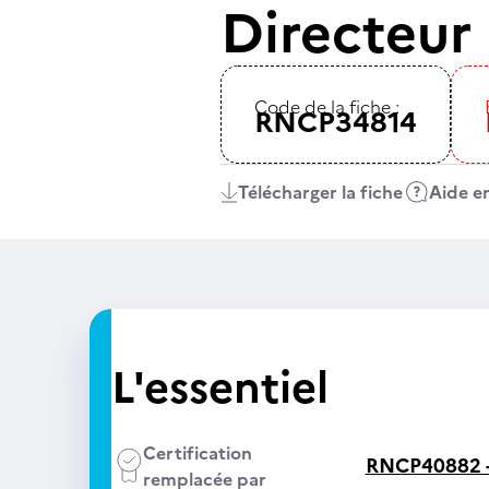
Directeur
Code de la fiche :
RNCP34814
Télécharger la fiche
Aide en
L'essentiel
Certification
RNCP40882 
remplacée par