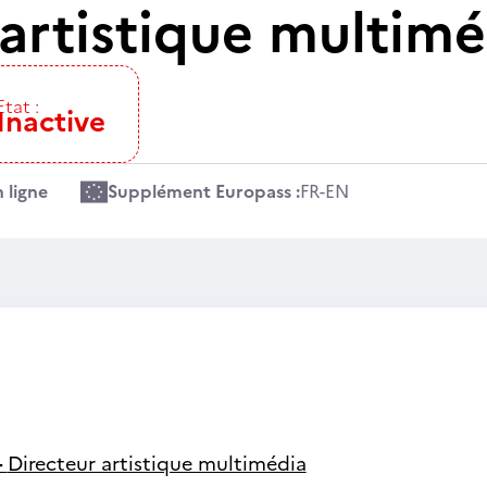
 artistique multimé
Etat :
Inactive
 ligne
Supplément Europass :
FR
-
EN
-
Directeur artistique multimédia