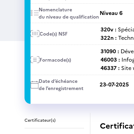
Nomenclature
Niveau 6
du niveau de qualification
320v :
Spécia
Code(s) NSF
322n :
Techni
31090 :
Déve
46003 :
Info
Formacode(s)
46337 :
Site
Date d’échéance
23-07-2025
de l’enregistrement
Certificateur(s)
Certifica