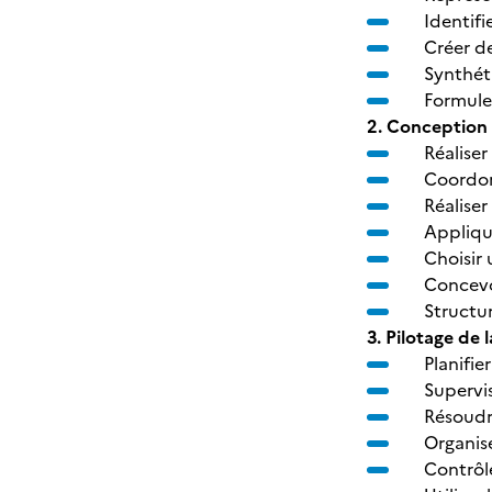
Identifi
Créer d
Synthéti
Formuler
2. Conception 
Réalise
Coordonn
Réaliser
Applique
Choisir
Concevoi
Structu
3. Pilotage de 
Planifi
Supervi
Résoudre
Organis
Contrôle