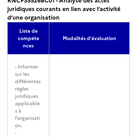
RNCP35526BC01 - Analyse des actes
juridiques courants en lien avec l’activité
d’une organisation
Liste de
compéte
Modalités d'évaluation
nces
- Informer
sur les
différentes
règles
juridiques
applicable
s à
l’organisati
on.
-