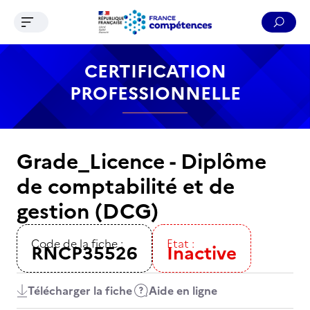
Ouvrir le menu de navigation
Reche
Contenu
Recherche
Menu
Pied de page
CERTIFICATION
PROFESSIONNELLE
Grade_Licence - Diplôme
de comptabilité et de
gestion (DCG)
Code de la fiche :
Etat :
RNCP35526
Inactive
Télécharger la fiche
Aide en ligne