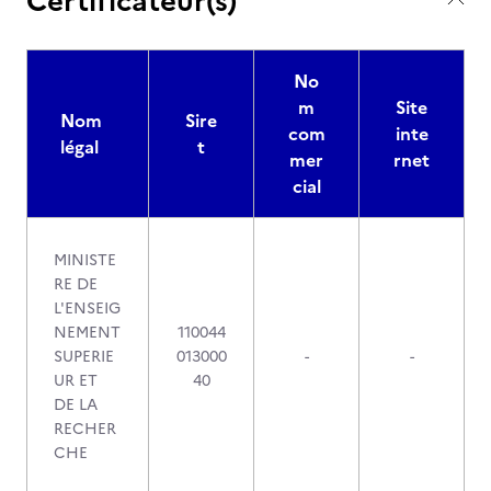
Certificateur(s)
No
m
Site
Nom
Sire
com
inte
légal
t
mer
rnet
cial
MINISTE
RE DE
L'ENSEIG
NEMENT
110044
SUPERIE
013000
-
-
UR ET
40
DE LA
RECHER
CHE