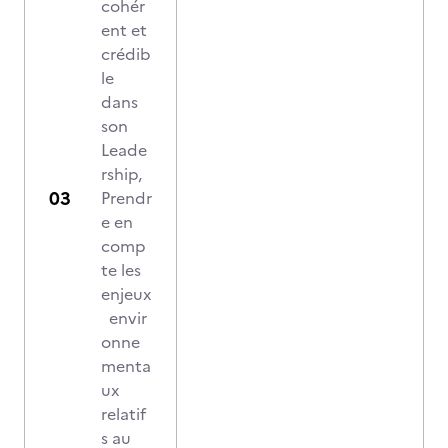
cohér
ent et
crédib
le
dans
son
Leade
rship,
Prendr
e en
comp
te les
enjeux
envir
onne
menta
ux
relatif
s au