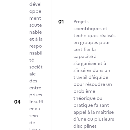
dével
oppe
ment
Projets
soute
scientifiques et
nable
techniques réalisés
et à la
en groupes pour
respo
certifier la
nsabili
capacité à
té
s’organiser et à
sociét
s’insérer dans un
ale
travail d’équipe
des
pour résoudre un
entre
problème
prises
théorique ou
Insuffl
pratique faisant
er au
appel à la maîtrise
sein
d’une ou plusieurs
de
disciplines
l'équi