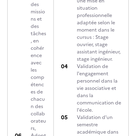
une mise en
des
situation
missio
professionnelle
ns et
adaptée selon le
des
moment dans le
tâches
cursus : Stage
, en
ouvrier, stage
cohér
assistant ingénieur,
ence
stage ingénieur.
avec
Validation de
les
l'engagement
comp
personnel dans la
étenc
vie associative et
es de
dans la
chacu
communication de
n des
l'école.
collab
Validation d'un
orateu
semestre
rs,
académique dans
Adopt