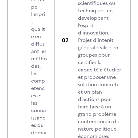
scientifiques ou
pe
techniques, en
l'espri
développant
t
l’esprit
qualit
d’innovation.
é en
Projet d’intérêt
diffus
général réalisé en
ant les
groupes pour
métho
certifier la
des,
capacité à étudier
les
et proposer une
comp
solution concrète
étenc
et un plan
es et
d’actions pour
les
faire face à un
conna
grand problème
issanc
contemporain de
es du
nature politique,
domai
économique,