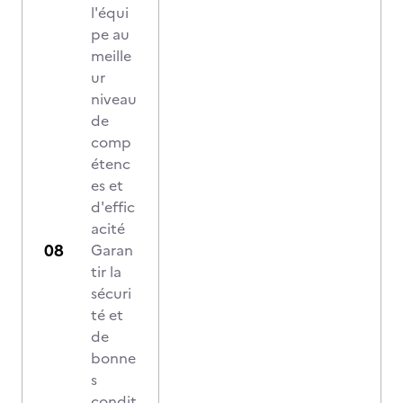
l'équi
pe au
meille
ur
niveau
de
comp
étenc
es et
d'effic
acité
Garan
tir la
sécuri
té et
de
bonne
s
condit