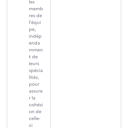
les
memb
res de
l'équi
pe,
indép
enda
mmen
t de
leurs
spécia
lités,
pour
assure
r la
cohési
on de
celle-
ci