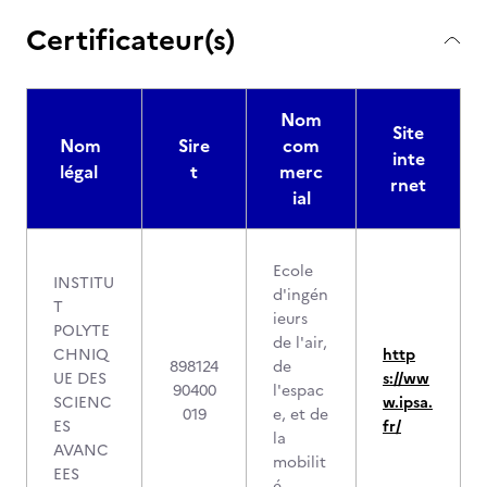
Certificateur(s)
Nom
Site
Nom
Sire
com
inte
légal
t
merc
rnet
ial
Ecole
INSTITU
d'ingén
T
ieurs
POLYTE
de l'air,
CHNIQ
http
898124
de
UE DES
s://ww
90400
l'espac
SCIENC
w.ipsa.
019
e, et de
ES
fr/
la
AVANC
mobilit
EES
é