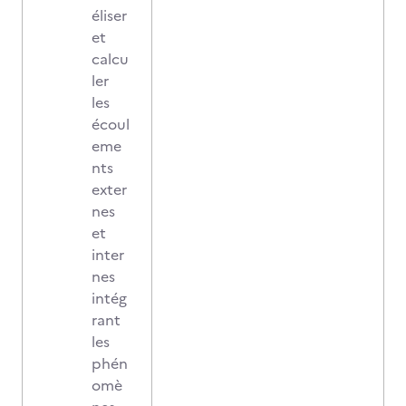
éliser
et
calcu
ler
les
écoul
eme
nts
exter
nes
et
inter
nes
intég
rant
les
phén
omè