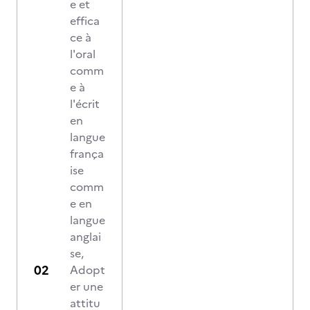
e et
effica
ce à
l'oral
comm
e à
l'écrit
en
langue
frança
ise
comm
e en
langue
anglai
se,
Adopt
er une
attitu