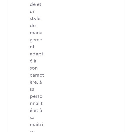
de et
un
style
de
mana
geme
nt
adapt
é à
son
caract
ère, à
sa
perso
nnalit
é et à
sa
maîtri
se