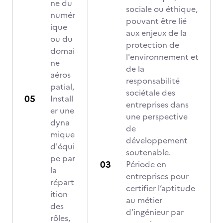
ne du
sociale ou éthique,
numér
pouvant être lié
ique
aux enjeux de la
ou du
protection de
domai
l'environnement et
ne
de la
aéros
responsabilité
patial,
sociétale des
Install
entreprises dans
er une
une perspective
dyna
de
mique
développement
d'équi
soutenable.
pe par
Période en
la
entreprises pour
répart
certifier l’aptitude
ition
au métier
des
d’ingénieur par
rôles,