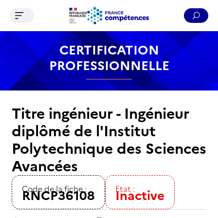
Ouvrir le menu de navigation
Reche
Contenu
Recherche
Menu
Pied de page
CERTIFICATION
PROFESSIONNELLE
Titre ingénieur - Ingénieur
diplômé de l'Institut
Polytechnique des Sciences
Avancées
Code de la fiche :
Etat :
RNCP36108
Inactive