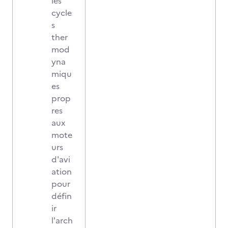
les
cycle
s
ther
mod
yna
miqu
es
prop
res
aux
mote
urs
d'avi
ation
pour
défin
ir
l'arch