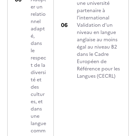
une université
er un
partenaire à
relatio
l'international
nnel
Validation d'un
adapt
niveau en langue
é,
anglaise au moins
dans
égal au niveau B2
le
dans le Cadre
respec
Européen de
t de la
Référence pour les
diversi
Langues (CECRL)
té et
des
cultur
es, et
dans
une
langue
comm