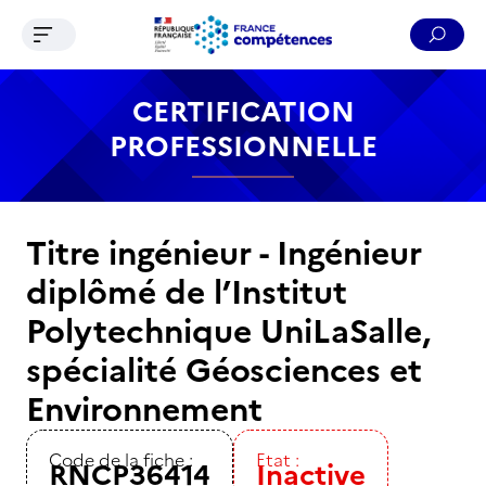
Ouvrir le menu de navigation
Reche
Contenu
Recherche
Menu
Pied de page
CERTIFICATION
PROFESSIONNELLE
Titre ingénieur - Ingénieur
diplômé de l’Institut
Polytechnique UniLaSalle,
spécialité Géosciences et
Environnement
Code de la fiche :
Etat :
RNCP36414
Inactive