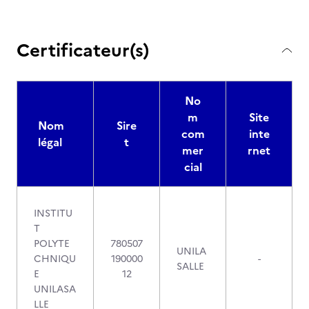
Certificateur(s)
No
m
Site
Nom
Sire
com
inte
légal
t
mer
rnet
cial
INSTITU
T
POLYTE
780507
UNILA
CHNIQU
190000
-
SALLE
E
12
UNILASA
LLE