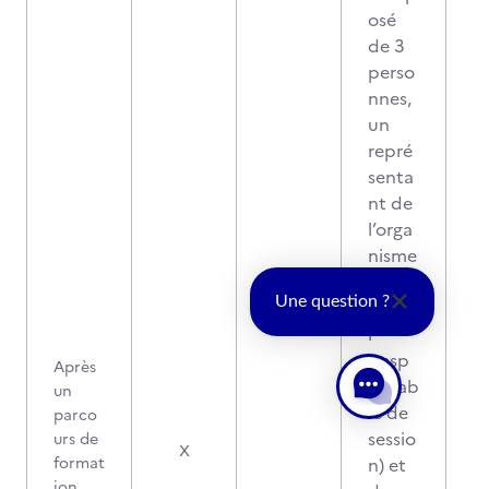
osé
de 3
perso
nnes,
un
repré
senta
nt de
l’orga
nisme
certifi
Une question ?
cateu
r
(resp
Après
onsab
un
le de
parco
sessio
urs de
0
X
format
n) et
ion