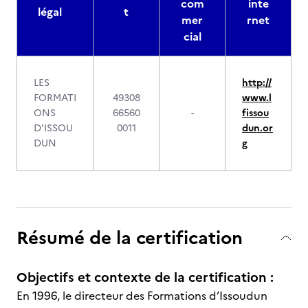
com
inte
légal
t
mer
rnet
cial
LES
http://
FORMATI
49308
www.l
ONS
66560
-
fissou
D'ISSOU
0011
dun.or
DUN
g
Résumé de la certification
Objectifs et contexte de la certification :
En 1996, le directeur des Formations d’Issoudun