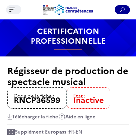
Ouvrir le menu de navigation
Reche
Contenu
Recherche
Menu
Pied de page
CERTIFICATION
PROFESSIONNELLE
Régisseur de production de
spectacle musical
Code de la fiche :
Etat :
RNCP36599
Inactive
Télécharger la fiche
Aide en ligne
Supplément Europass :
FR
-
EN