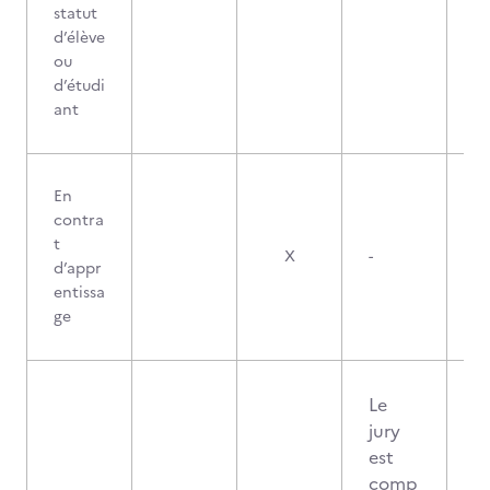
statut
d’élève
ou
d’étudi
ant
En
contra
t
X
-
d’appr
entissa
ge
Le
jury
est
comp