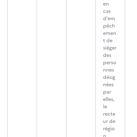
en
cas
d'em
pêch
emen
t de
siéger
des
perso
nnes
désig
nées
par
elles,
le
recte
ur de
régio
n