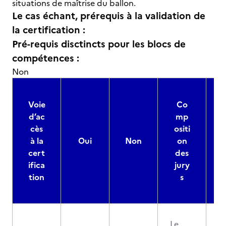
situations de maîtrise du ballon.
Le cas échant, prérequis à la validation de
la certification :
Pré-requis disctincts pour les blocs de
compétences :
Non
Voie
Co
d’ac
mp
cès
ositi
à la
Oui
Non
on
cert
des
ifica
jury
d
tion
s
Le