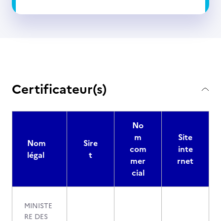
Certificateur(s)
No
m
Site
Nom
Sire
com
inte
légal
t
mer
rnet
cial
MINISTE
RE DES