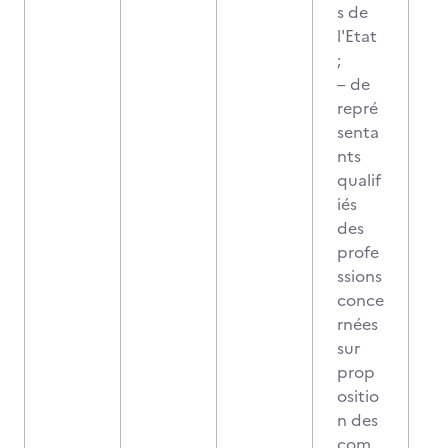
s de
l'Etat
;
– de
repré
senta
nts
qualif
iés
des
profe
ssions
conce
rnées
sur
prop
ositio
n des
com