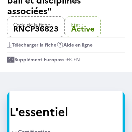
ball et disciplines
associées"
Code de la fiche :
Etat :
RNCP36823
Active
Télécharger la fiche
Aide en ligne
Supplément Europass :
FR
-
EN
L'essentiel
Certification