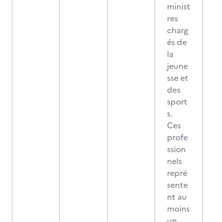
minist
res
charg
és de
la
jeune
sse et
des
sport
s.
Ces
profe
ssion
nels
repré
sente
nt au
moins
un