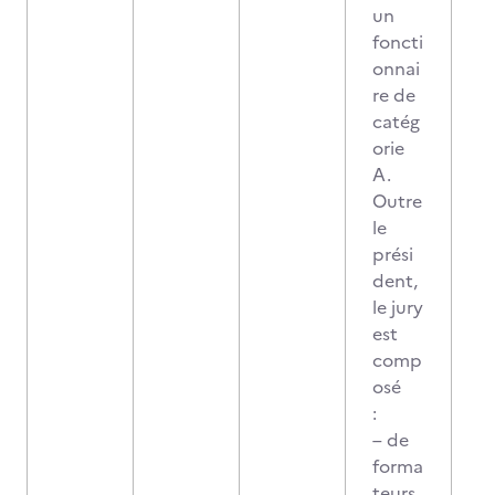
un
foncti
onnai
re de
catég
orie
A.
Outre
le
prési
dent,
le jury
est
comp
osé
:
– de
forma
teurs