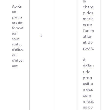
le
Après
cham
un
p des
parco
métie
urs de
rs de
format
l'anim
ion
ation
X
sous
et du
statut
sport.
d’élève
ou
A
d’étudi
défau
ant
t de
prop
ositio
n des
com
missio
ns ou