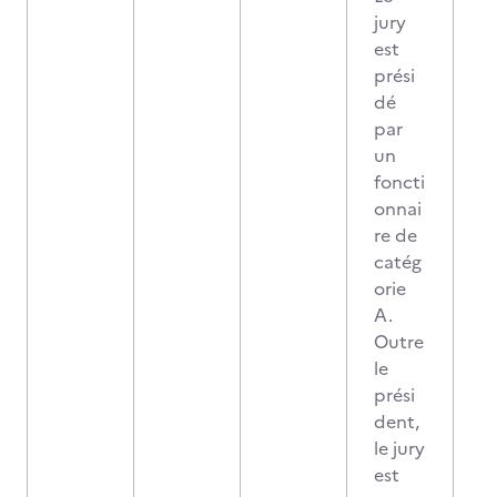
jury
est
prési
dé
par
un
foncti
onnai
re de
catég
orie
A.
Outre
le
prési
dent,
le jury
est