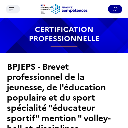
Ouvrir le menu de navigation
Reche
Contenu
Recherche
Menu
Pied de page
CERTIFICATION
PROFESSIONNELLE
BPJEPS - Brevet
professionnel de la
jeunesse, de l'éducation
populaire et du sport
spécialité "éducateur
sportif" mention " volley-