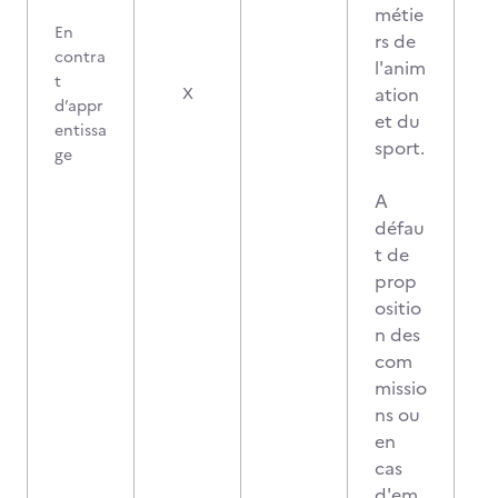
métie
En
rs de
contra
l'anim
t
ation
X
d’appr
et du
entissa
sport.
ge
A
défau
t de
prop
ositio
n des
com
missio
ns ou
en
cas
d'em