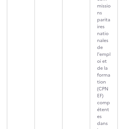
missio
ns
parita
ires
natio
nales
de
l'empl
oi et
de la
forma
tion
(CPN
EF)
comp
étent
es
dans