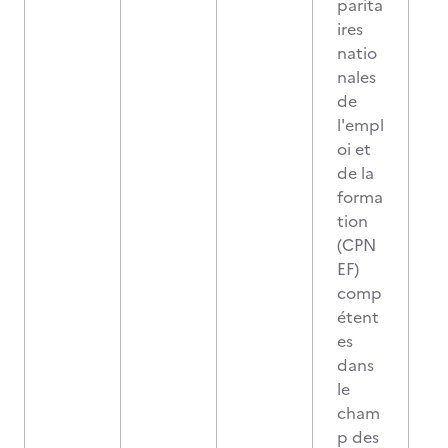
parita
ires
natio
nales
de
l'empl
oi et
de la
forma
tion
(CPN
EF)
comp
étent
es
dans
le
cham
p des