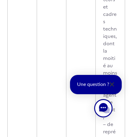
et
cadre
s
techn
iques,
dont
la
moiti
é au
moins
sont
Une question ?
des
agent
s de
l'Etat
;
– de
repré