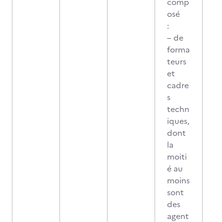
comp
osé
:
– de
forma
teurs
et
cadre
s
techn
iques,
dont
la
moiti
é au
moins
sont
des
agent