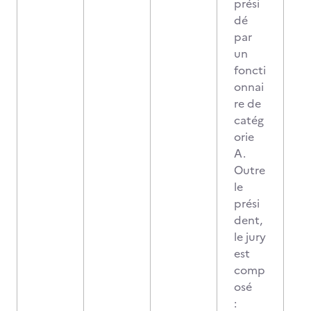
prési
dé
par
un
foncti
onnai
re de
catég
orie
A.
Outre
le
prési
dent,
le jury
est
comp
osé
: