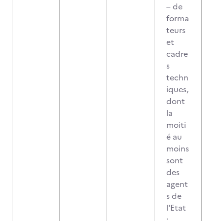
– de
forma
teurs
et
cadre
s
techn
iques,
dont
la
moiti
é au
moins
sont
des
agent
s de
l'Etat
;