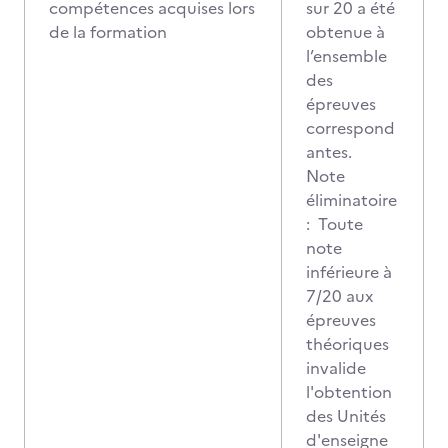
compétences acquises lors
sur 20 a été
de la formation
obtenue à
l’ensemble
des
épreuves
correspond
antes.
Note
éliminatoire
: Toute
note
inférieure à
7/20 aux
épreuves
théoriques
invalide
l'obtention
des Unités
d'enseigne