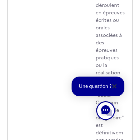
déroulent
en épreuves
écrites ou
orales
associées à
des
épreuves
pratiques
ou la
réalisation
de projets.
L' épreuve
Une question ?
"Socle
Commun
Nationale
obligatoire"
est
définitivem