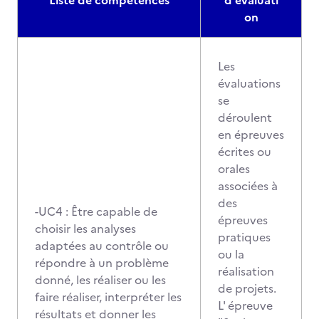
Liste de compétences
d'évaluati
on
Les
évaluations
se
déroulent
en épreuves
écrites ou
orales
associées à
des
-UC4 : Être capable de
épreuves
choisir les analyses
pratiques
adaptées au contrôle ou
ou la
répondre à un problème
réalisation
donné, les réaliser ou les
de projets.
faire réaliser, interpréter les
L' épreuve
résultats et donner les