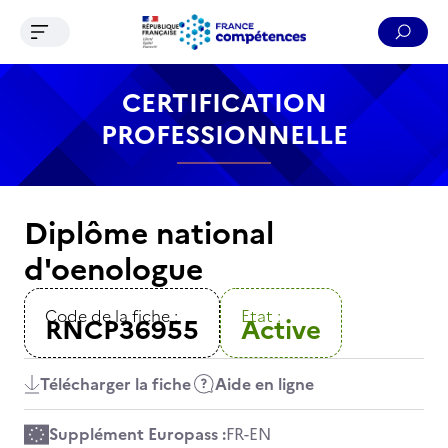
Ouvrir le menu de navigation
Reche
Contenu
Recherche
Menu
Pied de page
CERTIFICATION
PROFESSIONNELLE
Diplôme national
d'oenologue
Code de la fiche :
Etat :
RNCP36955
Active
Télécharger la fiche
Aide en ligne
Supplément Europass :
FR
-
EN