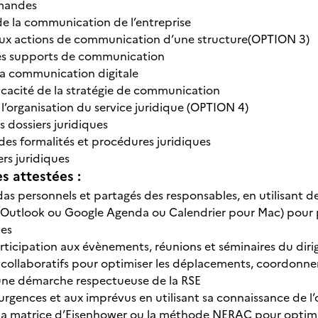
mandes
e la communication de l’entreprise
aux actions de communication d’une structure(OPTION 3)
s supports de communication
a communication digitale
ficacité de la stratégie de communication
 l’organisation du service juridique (OPTION 4)
 dossiers juridiques
des formalités et procédures juridiques
ers juridiques
 attestées :
das personnels et partagés des responsables, en utilisant d
(Outlook ou Google Agenda ou Calendrier pour Mac) pour pl
les
rticipation aux évènements, réunions et séminaires du dirige
ollaboratifs pour optimiser les déplacements, coordonner et 
une démarche respectueuse de la RSE
rgences et aux imprévus en utilisant sa connaissance de l
e la matrice d’Eisenhower ou la méthode NERAC pour optimis