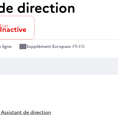
de direction
Etat :
Inactive
 ligne
Supplément Europass :
FR
-
EN
-
Assistant de direction