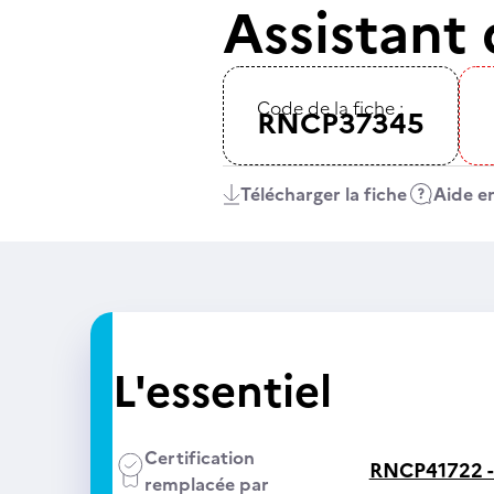
Assistant 
Code de la fiche :
RNCP37345
Télécharger la fiche
Aide en
L'essentiel
Certification
RNCP41722 
remplacée par