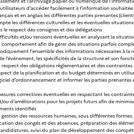
lassement et l’archivage papier ou numérique de l’informat
utilisateurs d’accéder facilement à l’information souhaitée
ançais et en anglais les différentes parties prenantes (clients
pte les différences culturelles et les éventuelles situatio
le respect des consignes et des délégations
difficultés et/ou tensions éventuelles en analysant la situat
n comportement afin de gérer des situations parfois compl
hodiquement l'ensemble des informations nécessaires à la 
 de l’évènement, les spécificités de la structure et son fonc
 respect des obligations règlementaires et des contraintes 
spect de la planification et du budget déterminés en utilisan
logiciel d‘ordonnancement et informer les parties prenante
esures correctives éventuelles en respectant les contraint
t/ou d’améliorations pour les projets futurs afin de minimis
ents identifiés
a gestion des ressources humaines, sous différentes formes
fication des congés et des absences, préparation des élément
candidatures, suivi du plan de développement des compét