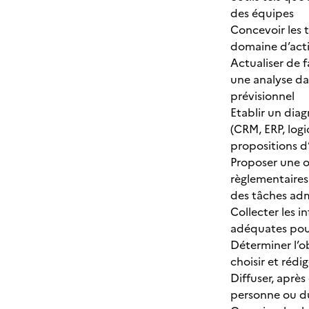
des équipes
Concevoir les t
domaine d’acti
Actualiser de f
une analyse dan
prévisionnel
Etablir un diag
(CRM, ERP, logi
propositions d
Proposer une o
règlementaires 
des tâches adm
Collecter les 
adéquates pour 
Déterminer l’ob
choisir et rédi
Diffuser, après
personne ou du