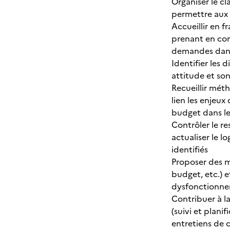
Organiser le c
permettre aux 
Accueillir en fr
prenant en com
demandes dans 
Identifier les 
attitude et so
Recueillir mét
lien les enjeux
budget dans le
Contrôler le re
actualiser le 
identifiés
Proposer des m
budget, etc.) e
dysfonctionnem
Contribuer à l
(suivi et plani
entretiens de 