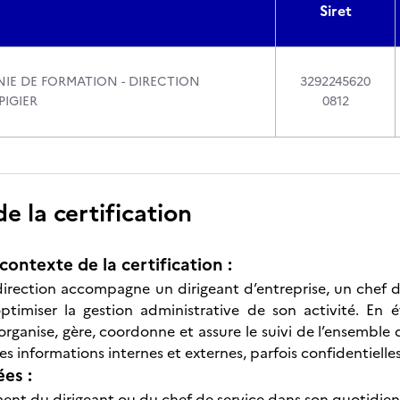
Siret
IE DE FORMATION - DIRECTION
3292245620
PIGIER
0812
 la certification
contexte de la certification :
 direction accompagne un dirigeant d’entreprise, un chef d
’optimiser la gestion administrative de son activité. En é
rganise, gère, coordonne et assure le suivi de l’ensemble de
s informations internes et externes, parfois confidentielle
ées :
t du dirigeant ou du chef de service dans son quotidien