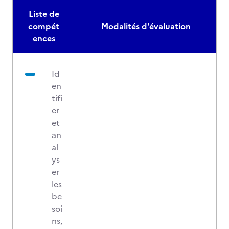
Liste de
compét
Modalités d'évaluation
ences
Id
en
tifi
er
et
an
al
ys
er
les
be
soi
ns,