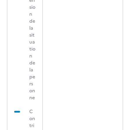
en
sio
n
de
la
sit
ua
tio
n
de
la
pe
rs
on
ne
C
on
tri