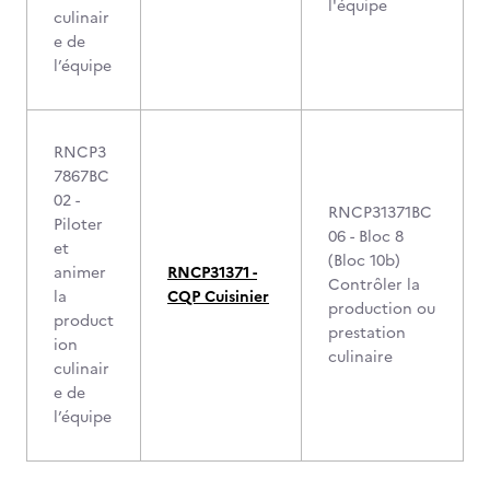
l'équipe
culinair
e de
l’équipe
RNCP3
7867BC
02 -
RNCP31371BC
Piloter
06 - Bloc 8
et
(Bloc 10b)
animer
RNCP31371 -
Contrôler la
la
CQP Cuisinier
production ou
product
prestation
ion
culinaire
culinair
e de
l’équipe