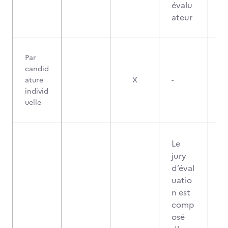
évalu
ateur
Par
candid
ature
X
-
individ
uelle
Le
jury
d’éval
uatio
n est
comp
osé