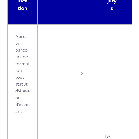
ifica
jury
d
tion
s
Après
un
parco
urs de
format
ion
X
-
sous
statut
d’élève
ou
d’étudi
ant
Le