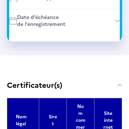
Date d’échéance
de l’enregistrement
Certificateur(s)
No
m
Site
Nom
Sire
com
inte
légal
t
mer
rnet