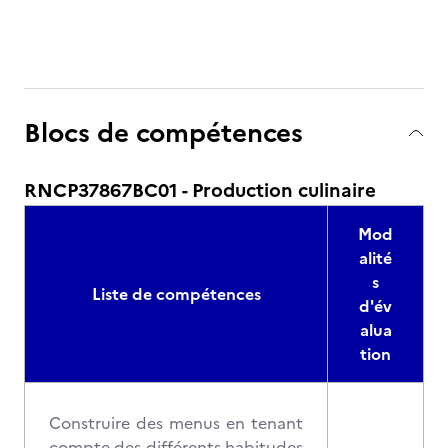
Blocs de compétences
RNCP37867BC01 - Production culinaire
Mod
alité
s
Liste de compétences
d'év
alua
tion
Construire des menus en tenant
compte des différents habitudes