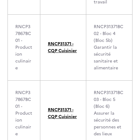
travail
RNCP3
RNCP31371BC
7867BC
02 - Bloc 4
01 -
(Bloc 5b)
RNCP31371 -
Product
Garantir la
CQP Cuisinier
ion
sécurité
culinair
sanitaire et
e
alimentaire
RNCP3
RNCP31371BC
7867BC
03 - Bloc 5
01 -
(Bloc 6)
RNCP31371 -
Product
Assurer la
CQP Cuisinier
ion
sécurité des
culinair
personnes et
e
des lieux