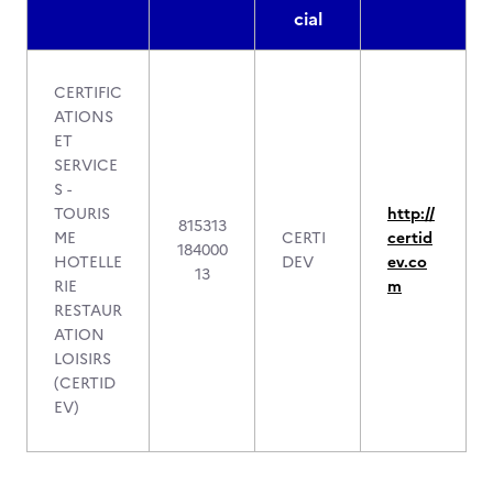
cial
CERTIFIC
ATIONS
ET
SERVICE
S -
TOURIS
http://
815313
ME
CERTI
certid
184000
HOTELLE
DEV
ev.co
13
RIE
m
RESTAUR
ATION
LOISIRS
(CERTID
EV)