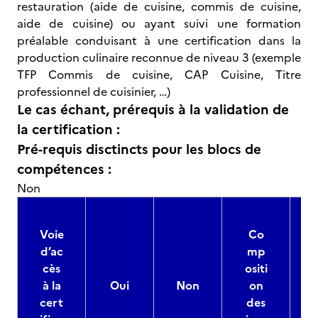
restauration (aide de cuisine, commis de cuisine,
aide de cuisine) ou ayant suivi une formation
préalable conduisant à une certification dans la
production culinaire reconnue de niveau 3 (exemple
TFP Commis de cuisine, CAP Cuisine, Titre
professionnel de cuisinier, …)
Le cas échant, prérequis à la validation de
la certification :
Pré-requis disctincts pour les blocs de
compétences :
Non
Voie
Co
d’ac
mp
cès
ositi
à la
Oui
Non
on
cert
des