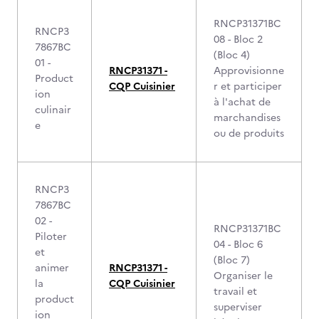
RNCP31371BC
RNCP3
08 - Bloc 2
7867BC
(Bloc 4)
01 -
RNCP31371 -
Approvisionne
Product
CQP Cuisinier
r et participer
ion
à l'achat de
culinair
marchandises
e
ou de produits
RNCP3
7867BC
02 -
RNCP31371BC
Piloter
04 - Bloc 6
et
(Bloc 7)
animer
RNCP31371 -
Organiser le
la
CQP Cuisinier
travail et
product
superviser
ion