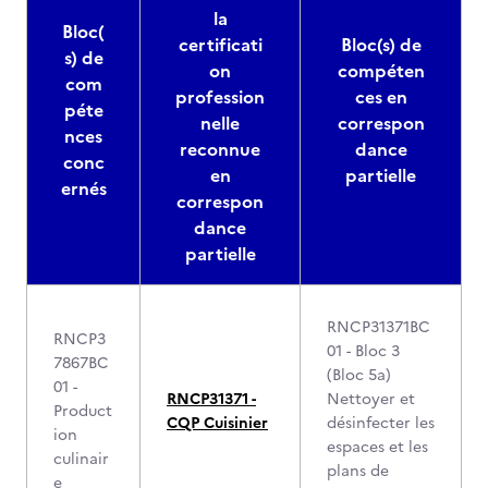
la
Bloc(
certificati
Bloc(s) de
s) de
on
compéten
com
profession
ces en
péte
nelle
correspon
nces
reconnue
dance
conc
en
partielle
ernés
correspon
dance
partielle
RNCP31371BC
RNCP3
01 - Bloc 3
7867BC
(Bloc 5a)
01 -
RNCP31371 -
Nettoyer et
Product
CQP Cuisinier
désinfecter les
ion
espaces et les
culinair
plans de
e