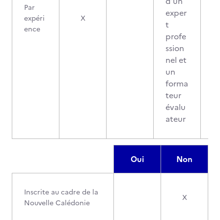
d'un
Par
exper
2
expéri
X
t
ence
profe
ssion
nel et
un
forma
teur
évalu
ateur
Oui
Non
Inscrite au cadre de la
X
Nouvelle Calédonie