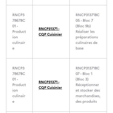
RNCP3
RNCP31371BC
7867BC
05 - Bloc 7
01 -
(Bloc 9b)
RNCP31371 -
Product
Réaliser les
CQP Cuisinier
ion
préparations
culinair
culinaires de
e
base
RNCP3
RNCP31371BC
7867BC
07 - Bloc 1
01 -
(Bloc 3)
RNCP31371 -
Product
Réceptionner
CQP Cuisinier
ion
et stocker des
culinair
marchandises,
e
des produits