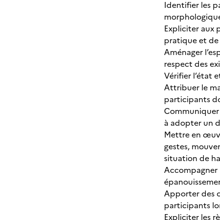
Identifier les 
morphologiques 
Expliciter aux 
pratique et de
Aménager l’esp
respect des exi
Vérifier l’état
Attribuer le m
participants d
Communiquer ave
à adopter un d
Mettre en œuvre
gestes, mouvem
situation de h
Accompagner les
épanouissemen
Apporter des co
participants lo
Expliciter les 