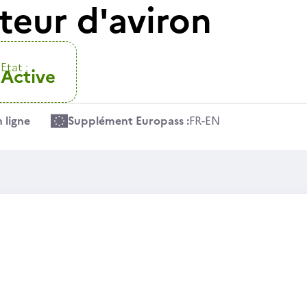
eur d'aviron
Etat :
Active
 ligne
Supplément Europass :
FR
-
EN