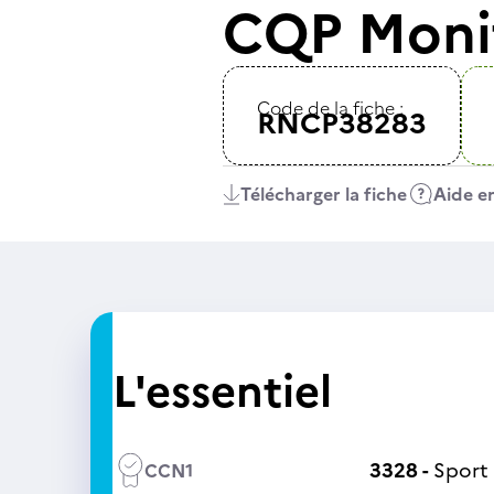
CQP Monit
Code de la fiche :
RNCP38283
Télécharger la fiche
Aide en
L'essentiel
3328 -
Sport
CCN1