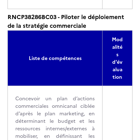
RNCP38286BC03 - Piloter le déploiement
de la stratégie commerciale
Mod
alité
s
Liste de compétences
d'év
alua
tion
Concevoir un plan d’actions
commerciales omnicanal ciblée
d’après le plan marketing, en
déterminant le budget et les
ressources internes/externes à
mobiliser, en définissant les