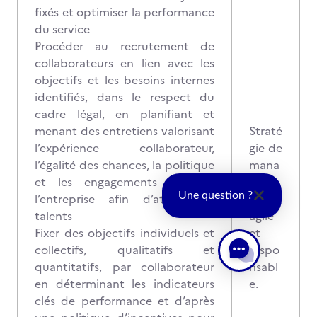
fixés et optimiser la performance
du service
Procéder au recrutement de
collaborateurs en lien avec les
objectifs et les besoins internes
identifiés, dans le respect du
cadre légal, en planifiant et
menant des entretiens valorisant
Straté
l’expérience collaborateur,
gie de
l’égalité des chances, la politique
mana
et les engagements RSE de
geme
Une question ?
l’entreprise afin d’attirer les
nt
talents
agile
Fixer des objectifs individuels et
et
collectifs, qualitatifs et
respo
quantitatifs, par collaborateur
nsabl
en déterminant les indicateurs
e.
clés de performance et d’après