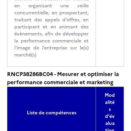
en organisant une veille
concurrentielle, en prospectant,
traitant des appels d’offres, en
participant et en animant des
évènements, afin de développer
la performance commerciale et
l’image de l’entreprise sur le(s)
marché(s)
RNCP38286BC04 - Mesurer et optimiser la
performance commerciale et marketing
Mod
alité
s
Liste de compétences
d'év
alua
tion