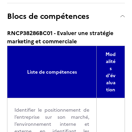
Blocs de compétences
RNCP38286BC01 - Evaluer une stratégie
marketing et commerciale
Mod
alité
s
Liste de compétences
d'év
alua
tion
Identifier le positionnement de
l’entreprise sur son marché,
l’environnement interne et
externe, en identifiant les