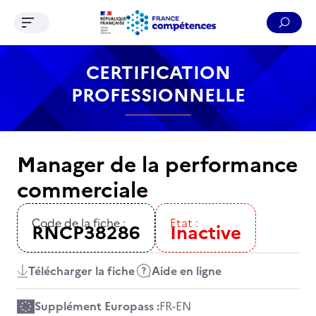
Ouvrir le menu de navigation
Reche
Contenu
Recherche
Menu
Pied de page
CERTIFICATION
PROFESSIONNELLE
Manager de la performance
commerciale
Code de la fiche :
Etat :
RNCP38286
Inactive
Télécharger la fiche
Aide en ligne
Supplément Europass :
FR
-
EN