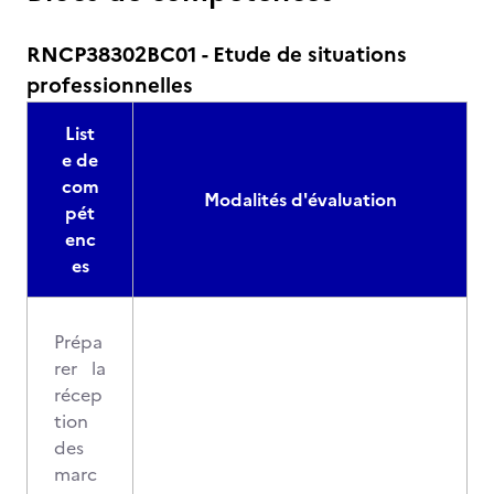
RNCP38302BC01 - Etude de situations
professionnelles
List
e de
com
Modalités d'évaluation
pét
enc
es
Prépa
rer la
récep
tion
des
marc