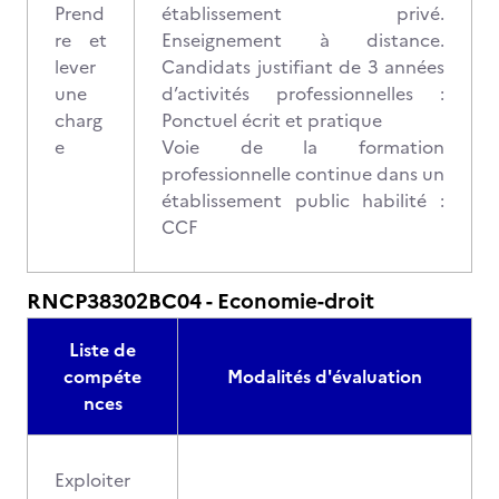
Prend
établissement privé.
re et
Enseignement à distance.
lever
Candidats justifiant de 3 années
une
d’activités professionnelles :
charg
Ponctuel écrit et pratique
e
Voie de la formation
professionnelle continue dans un
établissement public habilité :
CCF
RNCP38302BC04 - Economie-droit
Liste de
compéte
Modalités d'évaluation
nces
Exploiter