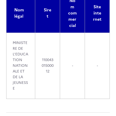
No
m
Site
Nom
Sire
com
inte
légal
t
mer
rnet
cial
MINISTE
RE DE
L'EDUCA
TION
110043
NATION
015000
-
-
ALE ET
12
DE LA
JEUNESS
E