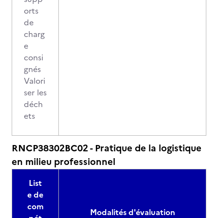
orts
de
charg
e
consi
gnés
Valori
ser les
déch
ets
RNCP38302BC02 - Pratique de la logistique
en milieu professionnel
List
e de
com
Modalités d'évaluation