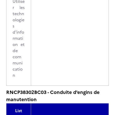
Utilise
r les
techn
ologie
s
d'info
rmati
on et
de
com
muni
catio
n
RNCP38302BC03 - Conduite d'engins de
manutention
List