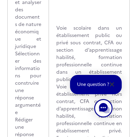
et analyser
des
document
s de nature
Voie scolaire dans un
économiq
établissement public ou
ue et
privé sous contrat, CFA ou
juridique
section d’apprentissage
Sélectionn
habilité, formation
er des
professionnelle continue
informatio
dans un établissement
ns pour
public : Ponctuel écrit
construire
Une question ?
Voie scolaire dans un
une
établissement privé hors
réponse
contrat, CFA ou section
argumenté
d’apprentissage non
e
habilité, formation
Rédiger
professionnelle continue en
une
établissement privé.
réponse