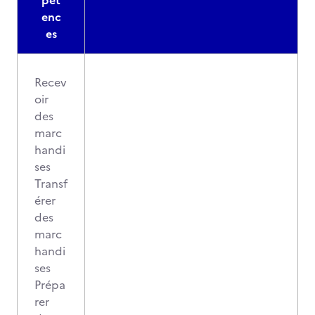
pét
enc
es
Recev
oir
des
marc
handi
ses
Transf
érer
des
marc
handi
ses
Prépa
rer