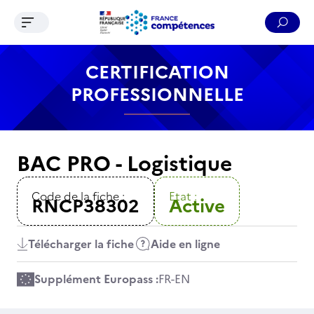
Ouvrir le menu de navigation
Reche
Contenu
Recherche
Menu
Pied de page
CERTIFICATION
PROFESSIONNELLE
BAC PRO - Logistique
Code de la fiche :
Etat :
RNCP38302
Active
Télécharger la fiche
Aide en ligne
Supplément Europass :
FR
-
EN