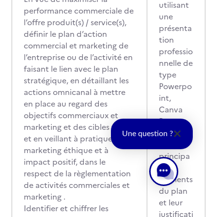
utilisant
performance commerciale de
une
l’offre produit(s) / service(s),
présenta
définir le plan d’action
tion
commercial et marketing de
professio
l’entreprise ou de l’activité en
nnelle de
faisant le lien avec le plan
type
stratégique, en détaillant les
Powerpo
actions omnicanal à mettre
int,
en place au regard des
Canva
objectifs commerciaux et
Pro,
marketing et des cibles visées,
synthétis
Une question ?
et en veillant à pratiquer un
ant les
marketing éthique et à
principa
impact positif, dans le
ux
respect de la règlementation
éléments
de activités commerciales et
du plan
marketing .
et leur
Identifier et chiffrer les
justificati