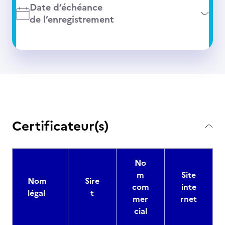
Date d’échéance
de l’enregistrement
Certificateur(s)
No
m
Site
Nom
Sire
com
inte
légal
t
mer
rnet
cial