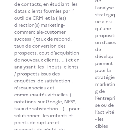
de
de contacts, en étudiant les
l’analyse
datas clients fournies par l’
stratégiq
outil de CRM et la ( les)
ue ainsi
direction(s) marketing-
qu’une
commerciale-customer
propositi
success ( taux de rebond,
on d’axes
taux de conversion des
de
prospects, cout d’acquisition
dévelop
de nouveaux clients, .. ) et en
pement
analysant les inputs clients
pour la
/ prospects issus des
stratégie
enquêtes de satisfaction ,
marketin
réseaux sociaux et
g de
communautés virtuelles (
l’entrepri
notations sur Google, NPS*,
se ou de
taux de satisfaction .. ) , pour
l’activité
solutionner les irritants et
- les
points de rupture et
cibles
moments de vérité du