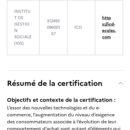
INSTITU
T DE
http
312495
GESTIO
s://icd-
096001
ICD
N
ecoles.
57
SOCIALE
com
(IGS)
Résumé de la certification
Objectifs et contexte de la certification :
L’essor des nouvelles technologies et du e-
commerce, l’augmentation du niveau d’exigence
des consommateurs associée à l’évolution de leur
comportement d’achat sont autant d’éléments qui