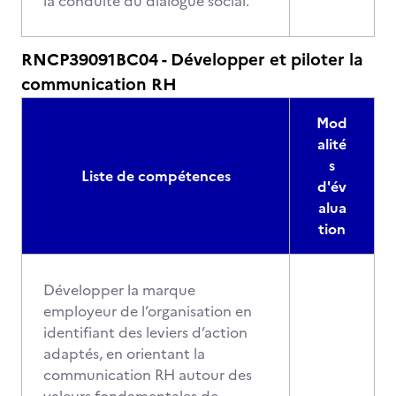
la conduite du dialogue social.
RNCP39091BC04 - Développer et piloter la
communication RH
Mod
alité
s
Liste de compétences
d'év
alua
tion
Développer la marque
employeur de l’organisation en
identifiant des leviers d’action
adaptés, en orientant la
communication RH autour des