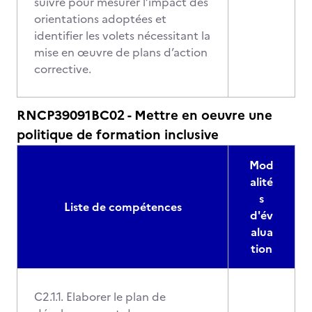
suivre pour mesurer l’impact des
orientations adoptées et
identifier les volets nécessitant la
mise en œuvre de plans d’action
corrective.
RNCP39091BC02 - Mettre en oeuvre une
politique de formation inclusive
Mod
alité
s
Liste de compétences
d'év
alua
tion
C2.1.1. Elaborer le plan de