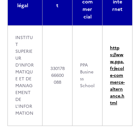
com
inte
légal
t
mer
rnet
cial
INSTITU
T
http
SUPERIE
s://ww
UR
w.ppa.
D'INFOR
PPA
330178
fr/ecol
MATIQU
Busine
66600
e-com
E ET DE
ss
088
merce-
MANAG
School
altern
EMENT
ance.h
DE
tml
L'INFOR
MATION