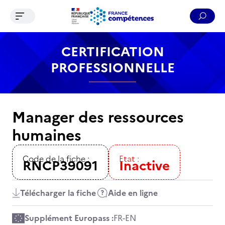
Ouvrir le menu de navigation
Reche
Contenu
Recherche
Menu
Pied de page
CERTIFICATION
PROFESSIONNELLE
Manager des ressources
humaines
Code de la fiche :
Etat :
RNCP39091
Inactive
Télécharger la fiche
Aide en ligne
Supplément Europass :
FR
-
EN