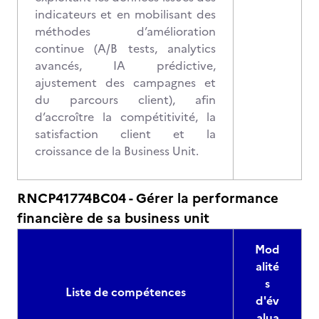
indicateurs et en mobilisant des
méthodes d’amélioration
continue (A/B tests, analytics
avancés, IA prédictive,
ajustement des campagnes et
du parcours client), afin
d’accroître la compétitivité, la
satisfaction client et la
croissance de la Business Unit.
RNCP41774BC04 - Gérer la performance
financière de sa business unit
Mod
alité
s
Liste de compétences
d'év
alua