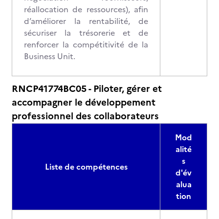
réallocation de ressources), afin
d’améliorer la rentabilité, de
sécuriser la trésorerie et de
renforcer la compétitivité de la
Business Unit.
RNCP41774BC05 - Piloter, gérer et
accompagner le développement
professionnel des collaborateurs
Mod
alité
s
Liste de compétences
d'év
alua
tion