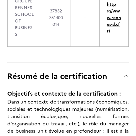
GROUPE
http
RENNES
37832
s://ww
SCHOOL
751400
-
w.renn
OF
014
es-sb.f
BUSINES
r/
S
Résumé de la certification
Objectifs et contexte de la certification :
Dans un contexte de transformations économiques,
sociales et technologiques majeures (numérisation,
transition écologique, nouvelles formes
d’organisation du travail, etc.), le rôle du manager
de business unit évolue en profondeur : il est à la