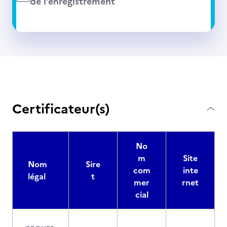
de l’enregistrement
Certificateur(s)
No
m
Site
Nom
Sire
com
inte
légal
t
mer
rnet
cial